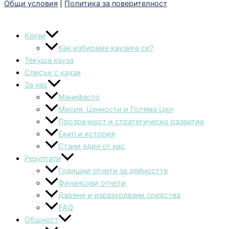
Общи условия
|
Политика за поверителност
Каузи
Как избираме каузите си?
Текуща кауза
Списък с каузи
За нас
Манифесто
Мисия, Ценности и Голяма Цел
Прозрачност и стратегическо развитие
Екип и история
Стани един от нас
Резултати
Годишни отчети за дейността
Финансови отчети
Дарени и изразходвани средства
FAQ
Общност