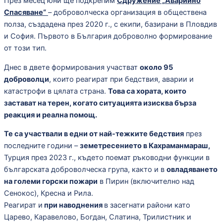
През месец юни ще подкрепим
Сдружение „Аварийно
Спасяване“
– доброволческа организация в обществена
полза, създадена през 2020 г., с екипи, базирани в Пловдив
и София. Първото
в България доброволно формирование
от този тип.
Днес в двете формирования участват
около 95
доброволци
, които реагират при бедствия, аварии и
катастрофи в цялата страна.
Това са хората, които
застават на терен, когато ситуацията изисква бърза
реакция и реална помощ.
Те са участвали в едни от най-тежките бедствия
през
последните години –
земетресението в Кахраманмараш,
Турция през 2023 г., където поемат ръководни функции в
българската доброволческа група, както и в
овладяването
на големи горски пожари
в Пирин (включително над
Сенокос), Кресна и Рила.
Реагират и
при наводнения
в засегнати райони като
Царево, Каравелово, Богдан, Слатина, Трилистник и