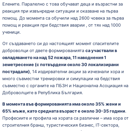
Елените. Паралелно с това обучават деца и възрастни за
реакция при извънредни ситуации и оказване на първа
помощ. До момента са обучили над 2600 човека за
първа
помощ и реакция при бедствия аварии
, от тях над 1000
ученици.
От създаването си до настоящият момент спасителите
доброволци от двете формированията
са участвали в
овладяването на над 52 пожара, 11 наводнения 1
земетресение (с потвърдени около 30 локализирани
пострадали)
, 14 издирвателни акции за изчезнали хора и
много съвместни тренировки и симулации на бедствия
съвместно с органите на ПБЗН и Национална Асоциация на
Доброволците в Република България.
В момента във формированията има около 35% жени и
65% мъже, като средната възраст е около 30-35 години
.
Професиите и профила на хората са различни – има хора от
строителния бранш, туристическия бизнес, IT-сектора,