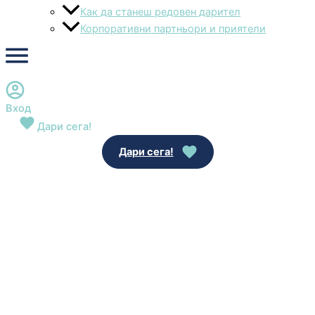
Как да станеш редовен дарител
Корпоративни партньори и приятели
Вход
Дари сега!
Дари сега!