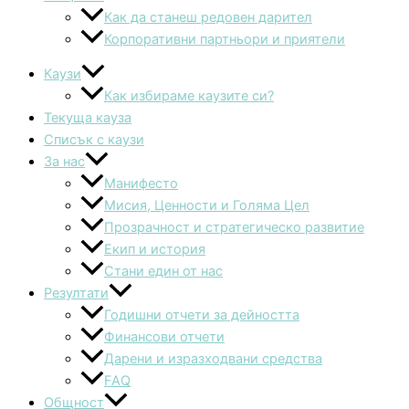
Как да станеш редовен дарител
Корпоративни партньори и приятели
Каузи
Как избираме каузите си?
Текуща кауза
Списък с каузи
За нас
Манифесто
Мисия, Ценности и Голяма Цел
Прозрачност и стратегическо развитие
Екип и история
Стани един от нас
Резултати
Годишни отчети за дейността
Финансови отчети
Дарени и изразходвани средства
FAQ
Общност