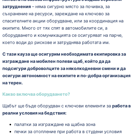
затруднения
– няма сигурно място за почивка, за
съхранение на ресурси, зареждане на ключово за
спасителните акции оборудване, или за координация на
екипите. Много от тях спят в автомобилите си, а
оборудването и комуникацията се осигуряват на парче,
което води до рискове и затруднява работата им.
С тази кауза ще осигурим необходимата екипировка за
изграждане на мобилен полеви щаб, който да да
подсигури доброволците за няколкодневни смени и да
осигури автономност на екипите и по-добра организация
на терен.
Какво включва оборудването?
Щабът ще бъде оборудван с ключови елементи за
работа в
реални условия на бедствия:
палатки за изграждане на щабна зона
печки за отопление при работа в студени условия