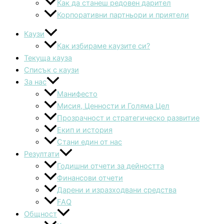
Как да станеш редовен дарител
Корпоративни партньори и приятели
Каузи
Как избираме каузите си?
Текуща кауза
Списък с каузи
За нас
Манифесто
Мисия, Ценности и Голяма Цел
Прозрачност и стратегическо развитие
Екип и история
Стани един от нас
Резултати
Годишни отчети за дейността
Финансови отчети
Дарени и изразходвани средства
FAQ
Общност