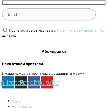
Прочетох и се съгласявам с
Политиката за поверителност
на сайта.
Нека станем приятели
Имаме нужда от твоя глас в социалните мрежи.
inkedin
Instagram
Facebook
Youtube
Каузи
Манифесто