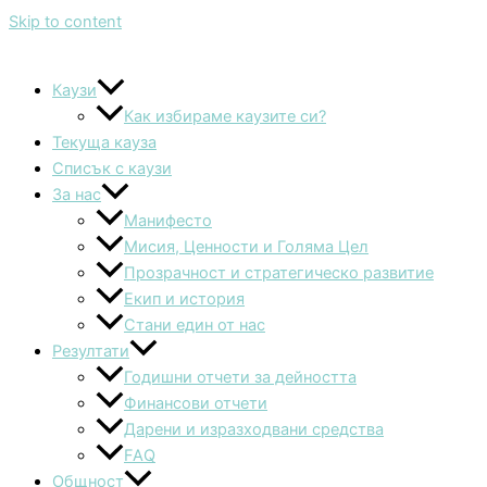
Skip to content
Каузи
Как избираме каузите си?
Текуща кауза
Списък с каузи
За нас
Манифесто
Мисия, Ценности и Голяма Цел
Прозрачност и стратегическо развитие
Екип и история
Стани един от нас
Резултати
Годишни отчети за дейността
Финансови отчети
Дарени и изразходвани средства
FAQ
Общност