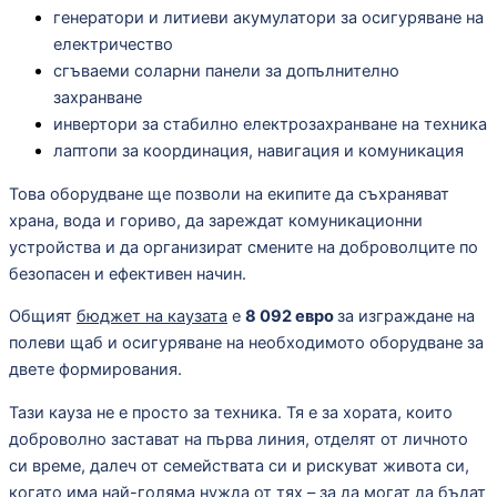
генератори и литиеви акумулатори за осигуряване на
електричество
сгъваеми соларни панели за допълнително
захранване
инвертори за стабилно електрозахранване на техника
лаптопи за координация, навигация и комуникация
Това оборудване ще позволи на екипите да съхраняват
храна, вода и гориво, да зареждат комуникационни
устройства и да организират смените на доброволците по
безопасен и ефективен начин.
Общият
бюджет на каузата
е
8 092 евро
за изграждане на
полеви щаб и осигуряване на необходимото оборудване за
двете формирования.
Тази кауза не е просто за техника. Тя е за хората, които
доброволно застават на първа линия, отделят от личното
си време, далеч от семействата си и рискуват живота си,
когато има най-голяма нужда от тях – за да могат да бъдат