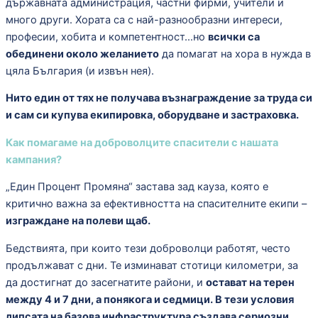
държавната администрация, частни фирми, учители и
много други. Хората са с най-разнообразни интереси,
професии, хобита и компетентност…но
всички са
обединени около желанието
да помагат на хора в нужда в
цяла България (и извън нея).
Нито един от тях не получава възнаграждение за труда си
и сам си купува екипировка, оборудване и застраховка.
Как помагаме на доброволците спасители с нашата
кампания?
„Един Процент Промяна“ застава зад кауза, която е
критично важна за ефективността на спасителните екипи –
изграждане на полеви щаб.
Бедствията, при които тези доброволци работят, често
продължават с дни. Те изминават стотици километри, за
да достигнат до засегнатите райони, и
остават на терен
между 4 и 7 дни, а понякога и седмици. В тези условия
липсата на базова инфраструктура създава сериозни