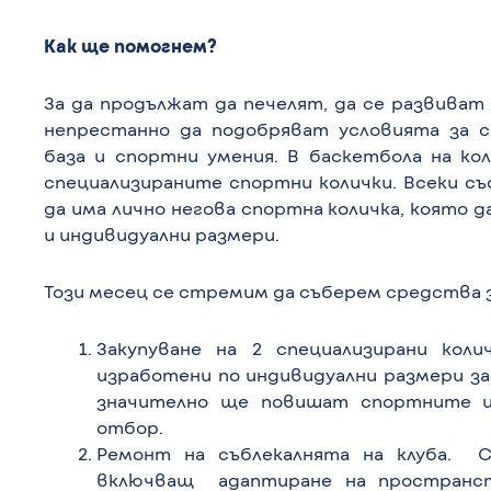
Как ще помогнем?
За да продължат да печелят, да се развива
непрестанно да подобряват условията за 
база и спортни умения. В баскетбола на ко
специализираните спортни колички. Всеки съ
да има лично негова спортна количка, която 
и индивидуални размери.
Този месец се стремим да съберем средства з
Закупуване на 2 специализирани кол
изработени по индивидуални размери з
значително ще повишат спортните и
отбор.
Ремонт на съблекалнята на клуба. 
включващ адаптиране на пространс