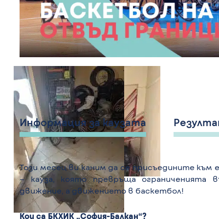
Информация за каузата
Резулт
Този месец ви каним да се присъедините към 
– кауза, която превръща ограниченията 
движение, а движението в баскетбол!
Кои са БКХИК „София-Балкан“?