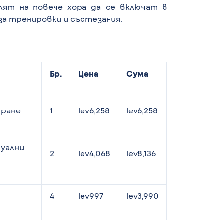
лят на повече хора да се включат в
за тренировки и състезания.
Бр.
Цена
Сума
иране
1
lev6,258
lev6,258
дуални
2
lev4,068
lev8,136
4
lev997
lev3,990