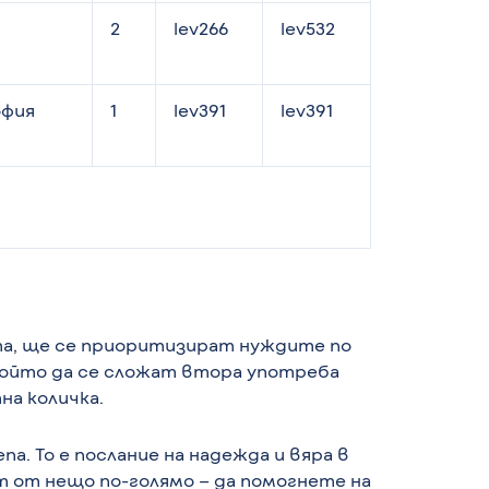
2
lev266
lev532
офия
1
lev391
lev391
ата, ще се приоритизират нуждите по
който да се сложат втора употреба
на количка.
а. То е послание на надежда и вяра в
т от нещо по-голямо – да помогнете на