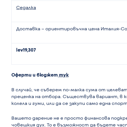
Седалка
Доставка – ориентировъчна цена Италия-С
lev19,307
Оферти и бюджет
тук
В случай, че съберем по-малка сума от целев
преценка на отбора. Съществува вариант, в 
колела и гуми, или да се закупи само една спорт
Вашето дарение не е просто финансова подкреп
човешкия дух. То е възможност да бъдете час