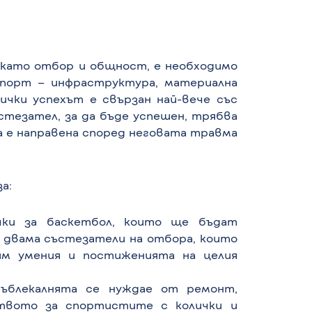
т като отбор и общност, е необходимо
спорт – инфраструктура, материална
лички успехът е свързан най-вече със
стезател, за да бъде успешен, трябва
да е направена според неговата травма
а:
ички за баскетбол, които ще бъдат
а двама състезатели на отбора, които
м умения и постиженията на целия
Съблекалнята се нуждае от ремонт,
твото за спортистите с колички и