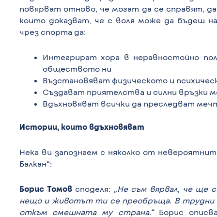
повярват отново, че могат да се справят, д
които доказват, че с воля може да бъдеш н
чрез спорта да:
Интегрират хора в неравностойно пол
обществото ни
Възстановяват физическото и психическ
Създават приятелства и силни връзки м
Вдъхновяват всички да преследват меч
Истории, които вдъхновяват
Нека ви запознаем с няколко от невероятнит
Балкан“:
Борис Томов
споделя:
„Не съм вярвал, че ще с
нещо и животът ти се преобръща. В трудни 
откъм смешната му страна.“
Борис описва