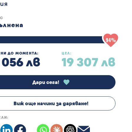
ия
УС
ълнена
94%
НИ ДО МОМЕНТА:
ЦЕЛ:
 056 лв
19 307 лв
Дари сега!
Виж още начини за даряване!
ЕЛИ: