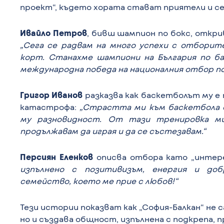
проект“, където хората стават приятели и се
Ивайло Петров
, бивш шампион по бокс, откри
„Сега се радвам на много успехи с отборит
корт. Станахме шампиони на България по б
международна победа на националния отбор по
Григор Иванов
разказва как баскетболът му е
катастрофа:
„Страстта ми към баскетбола с
му разновидност. От тази тренировка ми
продължавам да играя и да се състезавам.“
Персиян Еленков
описва отбора като „интер
изпълнено с позитивизъм, енергия и до
семейство, което ме прие с любов!“
Тези истории показват как „София-Балкан“ не 
но и създава общност, изпълнена с подкрепа, 