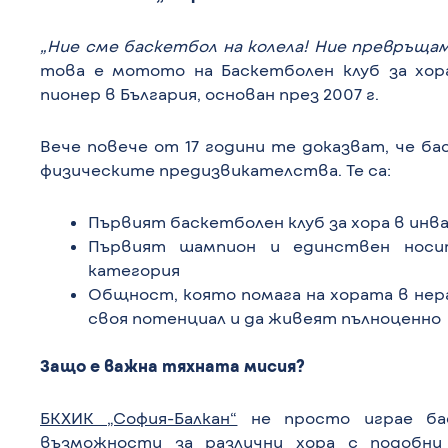
„Ние сме баскетбол на колела! Ние превръща
това е мотото на Баскетболен клуб за хора
пионер в България, основан през 2007 г.
Вече повече от 17 години те доказват, че ба
физическите предизвикателства. Те са:
Първият баскетболен клуб за хора в инва
Първият шампион и единствен носи
категория
Общност, която помага на хората в не
своя потенциал и да живеят пълноценно
Защо е важна тяхната мисия?
БКХИК „София-Балкан“
не просто играе бас
възможности за различни хора с подобни