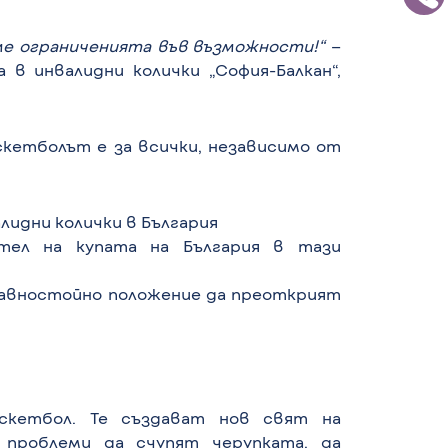
ме ограниченията във възможности!“
–
 в инвалидни колички „София-Балкан“,
скетболът е за всички, независимо от
лидни колички в България
тел на купата на България в тази
равностойно положение да преоткрият
кетбол. Те създават нов свят на
 проблеми да счупят черупката, да