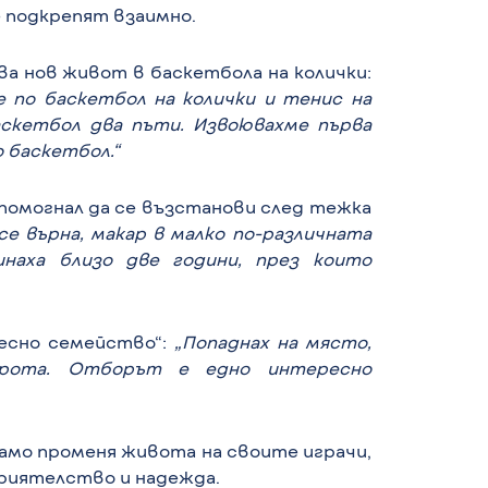
 подкрепят взаимно.
ва нов живот в баскетбола на колички:
е по баскетбол на колички и тенис на
аскетбол два пъти. Извоювахме първа
 баскетбол.“
 помогнал да се възстанови след тежка
е върна, макар в малко по-различната
наха близо две години, през които
есно семейство“:
„Попаднах на място,
брота. Отборът е едно интересно
само променя живота на своите играчи,
приятелство и надежда.