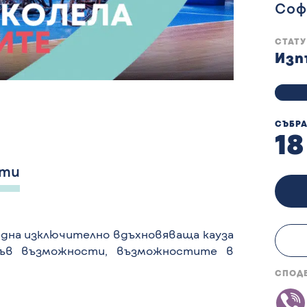
Соф
СТАТ
Изп
СЪБРА
18
ати
една изключително вдъхновяваща кауза
във възможности, възможностите в
СПОД