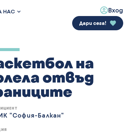
Вход
А НАС
Дари сега!
аскетбол на
олела отвъд
раниците
ФИЦИЕНТ
ИК "София-Балкан"
ЦИЯ