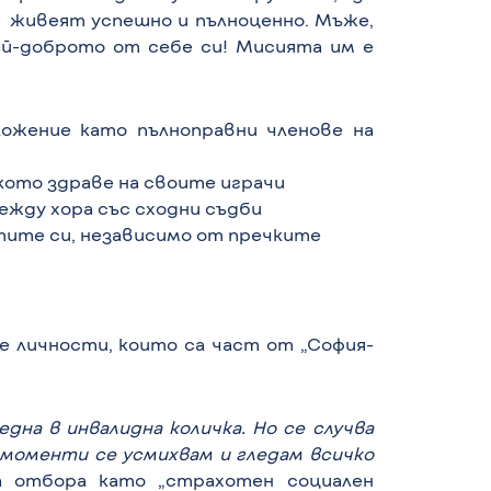
а живеят успешно и пълноценно. Мъже,
ай-доброто от себе си! Мисията им е
ожение като пълноправни членове на
ото здраве на своите играчи
ежду хора със сходни съдби
тите си, независимо от пречките
е личности, които са част от „София-
една в инвалидна количка. Но се случва
моменти се усмихвам и гледам всичко
 отбора като „страхотен социален