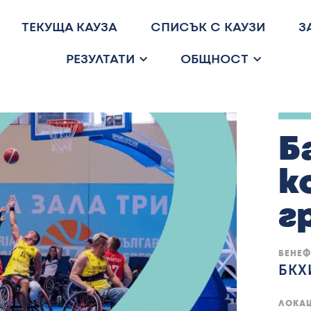
ТЕКУЩА КАУЗА
СПИСЪК С КАУЗИ
З
РЕЗУЛТАТИ
ОБЩНОСТ
Б
к
г
БЕНЕ
БКХ
ЛОКА