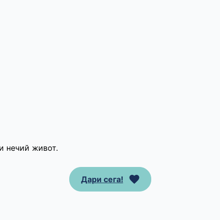
и нечий живот.
Дари сега!