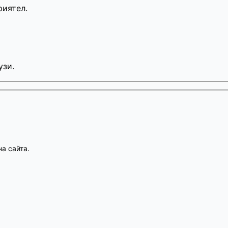
риятел.
узи.
а сайта.