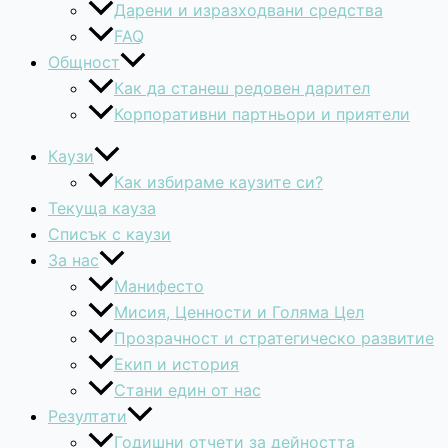
Дарени и изразходвани средства
FAQ
Общност
Как да станеш редовен дарител
Корпоративни партньори и приятели
Каузи
Как избираме каузите си?
Текуща кауза
Списък с каузи
За нас
Манифесто
Мисия, Ценности и Голяма Цел
Прозрачност и стратегическо развитие
Екип и история
Стани един от нас
Резултати
Годишни отчети за дейността