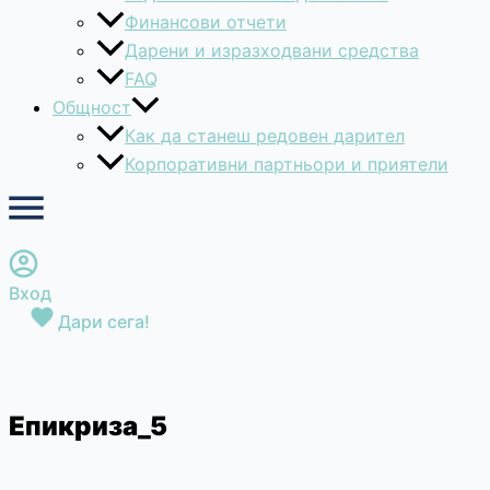
Финансови отчети
Дарени и изразходвани средства
FAQ
Общност
Как да станеш редовен дарител
Корпоративни партньори и приятели
Вход
Дари сега!
Епикриза_5