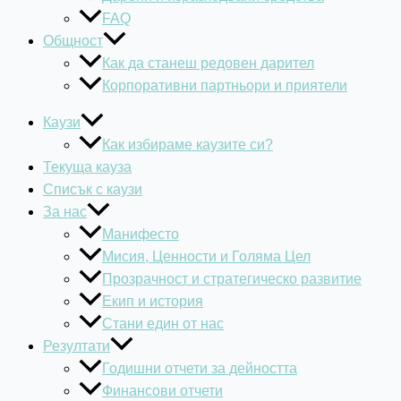
FAQ
Общност
Как да станеш редовен дарител
Корпоративни партньори и приятели
Каузи
Как избираме каузите си?
Текуща кауза
Списък с каузи
За нас
Манифесто
Мисия, Ценности и Голяма Цел
Прозрачност и стратегическо развитие
Екип и история
Стани един от нас
Резултати
Годишни отчети за дейността
Финансови отчети