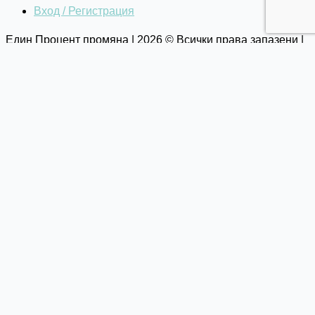
Вход / Регистрация
Един Процент промяна | 2026 © Всички права запазени |
Общи условия
|
Политика за поверителност
Каузи
Как избираме каузите си?
Текуща кауза
Списък с каузи
За нас
Манифесто
Мисия, Ценности и Голяма Цел
Прозрачност и стратегическо развитие
Екип и история
Стани един от нас
Резултати