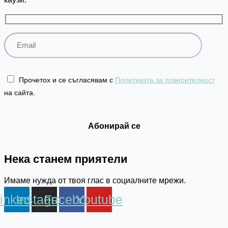
Прочетох и се съгласявам с
Политиката за поверителност
на сайта.
Нека станем приятели
Имаме нужда от твоя глас в социалните мрежи.
inkedin
Instagram
Facebook
Youtube