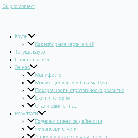
Skip to content
Каузи
Как избираме каузите си?
Текуща кауза
Списък с каузи
За нас
Манифесто
Мисия, Ценности и Голяма Цел
Прозрачност и стратегическо развитие
Екип и история
Стани един от нас
Резултати
Годишни отчети за дейността
Финансови отчети
Дарени и изразходвани средства