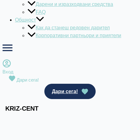
Дарени и изразходвани средства
FAQ
Общност
Как да станеш редовен дарител
Корпоративни партньори и приятели
Вход
Дари сега!
Дари сега!
KRIZ-CENT