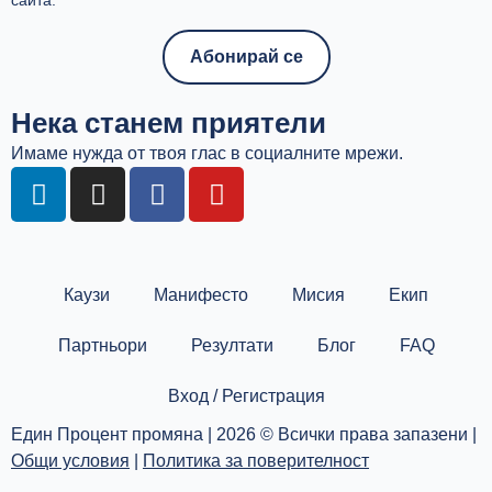
сайта.
Нека станем приятели
Имаме нужда от твоя глас в социалните мрежи.
L
I
F
Y
i
n
a
o
n
s
c
u
k
t
e
t
e
a
b
u
Каузи
Манифесто
Мисия
Екип
d
g
o
b
i
r
o
e
Партньори
Резултати
Блог
FAQ
n
a
k
m
Вход / Регистрация
Един Процент промяна | 2026 © Всички права запазени |
Общи условия
|
Политика за поверителност