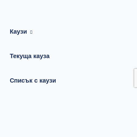
Каузи
Текуща кауза
Списък с каузи
За нас
Резултати