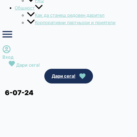
FAQ
Общност
Как да станеш редовен дарител
Корпоративни партньори и приятели
Вход
Дари сега!
Дари сега!
6-07-24