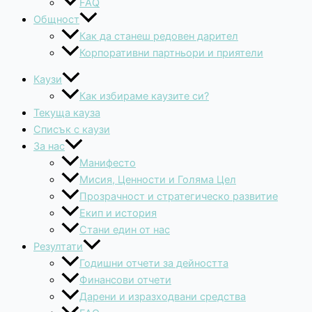
FAQ
Общност
Как да станеш редовен дарител
Корпоративни партньори и приятели
Каузи
Как избираме каузите си?
Текуща кауза
Списък с каузи
За нас
Манифесто
Мисия, Ценности и Голяма Цел
Прозрачност и стратегическо развитие
Екип и история
Стани един от нас
Резултати
Годишни отчети за дейността
Финансови отчети
Дарени и изразходвани средства