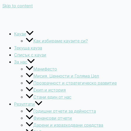
Skip to content
Каузи
Как избираме каузите си?
Текуща кауза
Списък с каузи
За нас
Манифесто
Мисия, Ценности и Голяма Цел
Прозрачност и стратегическо развитие
Екип и история
Стани един от нас
Резултати
Годишни отчети за дейността
Финансови отчети
Дарени и изразходвани средства