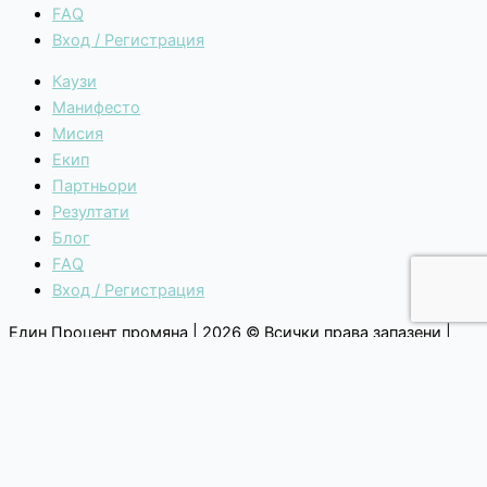
FAQ
Вход / Регистрация
Каузи
Манифесто
Мисия
Екип
Партньори
Резултати
Блог
FAQ
Вход / Регистрация
Един Процент промяна | 2026 © Всички права запазени |
Общи условия
|
Политика за поверителност
Каузи