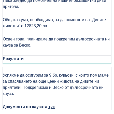
Нека заедно да помогнем на нашите беззащитни диви
прители.
Общата сума, необходима, за да помогнем на „Дивите
животни“ е 12823,20 лв.
Освен това, планираме да подкрепим
дългосрочната ни
кауза за Веско
.
Резултати
Успяхме да осигурим за 9 бр. кувьози, с които помагаме
за спасяването на още ценни живота на дивите ни
приятели! Подкрепихме и Веско от дългосрочната ни
кауза.
Документи по каузата
тук
: