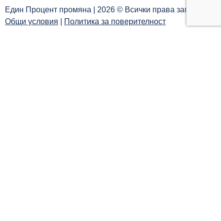
Един Процент промяна | 2026 © Всички права запазени |
Общи условия
|
Политика за поверителност
Каузи
Текуща кауза
Списък с каузи
За нас
Резултати
Общност
Вход / Регистрация
Дари сега!