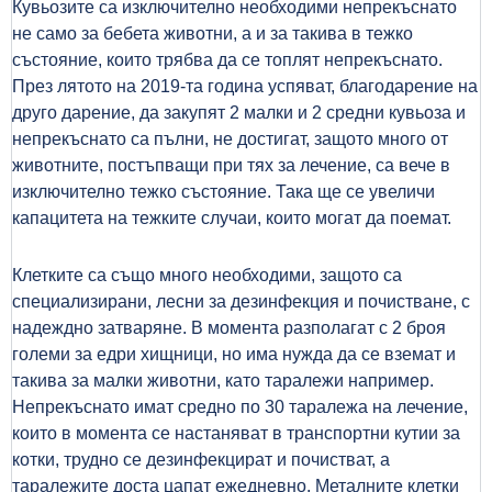
Кувьозите са изключително необходими непрекъснато
не само за бебета
животни, а и за такива в тежко
състояние, които трябва да се топлят
непрекъснато.
През лятото на 2019-та година успяват, благодарение на
друго дарение, да закупят 2 малки и 2 средни кувьоза и
непрекъснато са
пълни, не достигат, защото много от
животните, постъпващи при тях за
лечение, са вече в
изключително тежко състояние. Така ще се увеличи
капацитета на тежките случаи, които могат да поемат.
Клетките са също много необходими, защото са
специализирани, лесни за
дезинфекция и почистване, с
надеждно затваряне. В момента разполагат с 2 броя
големи за
едри хищници, но има нужда да се вземат и
такива за малки животни, като
таралежи например.
Непрекъснато имат средно по 30 таралежа на лечение,
които в
момента се настаняват в транспортни кутии за
котки,
трудно се дезинфекцират и почистват,
а
таралежите доста цапат ежедневно. Металните клетки