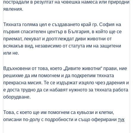
пострадали в резултат на човешка намеса или природни
явления.
Тяхната голяма цел е създаването край гр. София на
първия спасителен център в България, в който ще се
приемат, лекуват и доотглеждат диви животни от
всякакъв вид, независимо от статута им на защитени
или не.
Вдъхновени от това, което „Дивите животни“ прави, ние
решихме да им помогнем и да подкрепим тяхната
прекрасна мисия. Те
се
издържат изцяло чрез дарения и
е доста трудно да си набавят нужното за
тяхната работа
оборудване.
Това, с което ще им помогнем са кувьози и клетки,
описани по-долу с подробности и също оферирани
тук