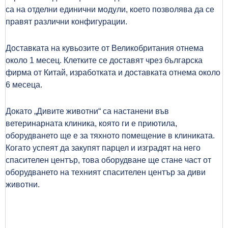
са на отделни
единични модули, което позволява да се
правят различни конфигурации.
Доставката на кувьозите от Великобритания отнема
около 1 месец. Клетките
се доставят чрез българска
фирма от Китай, изработката и доставката
отнема около
6 месеца.
Докато „Дивите животни“ са настанени във
ветеринарната клиника, която ги е приютила,
оборудването ще е за тяхното помещение в клиниката.
Когато успеят да
закупят парцел и изградят на него
спасителен център, това оборудване ще
стане част от
оборудването на техният спасителен център за диви
животни.