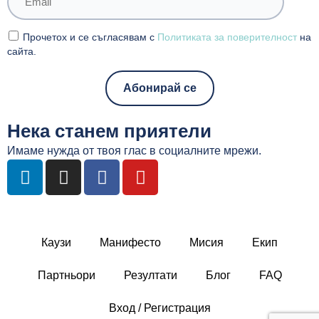
Прочетох и се съгласявам с
Политиката за поверителност
на
сайта.
Нека станем приятели
Имаме нужда от твоя глас в социалните мрежи.
L
I
F
Y
i
n
a
o
n
s
c
u
k
t
e
t
e
a
b
u
Каузи
Манифесто
Мисия
Екип
d
g
o
b
i
r
o
e
Партньори
Резултати
Блог
FAQ
n
a
k
m
Вход / Регистрация