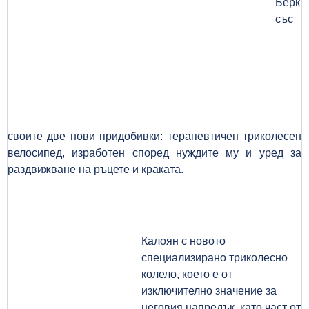
Берк
със
своите две нови придобивки: терапевтичен триколесен
велосипед, изработен според нуждите му и уред за
раздвижване на ръцете и краката.
Калоян с новото
специализирано триколесно
колело, което е от
изключително значение за
неговия напредък, като част от