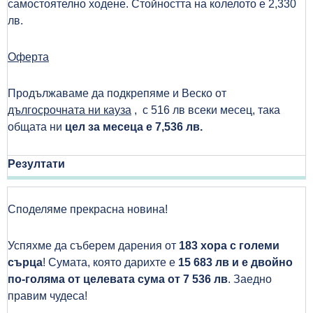
самостоятелно ходене. Стойността на колелото е 2,330
лв.
Оферта
Продължаваме да подкрепяме и Веско от
дългосрочната ни кауза
, с 516 лв всеки месец, така
общата ни
цел за месеца е
7,536
лв.
Резултати
Споделяме прекрасна новина!
Успяхме да съберем дарения от
183 хора с големи
сърца
! Сумата, която дарихте е
15 683 лв
и е двойно
по-голяма от целевата сума от 7 536 лв
. Заедно
правим чудеса!