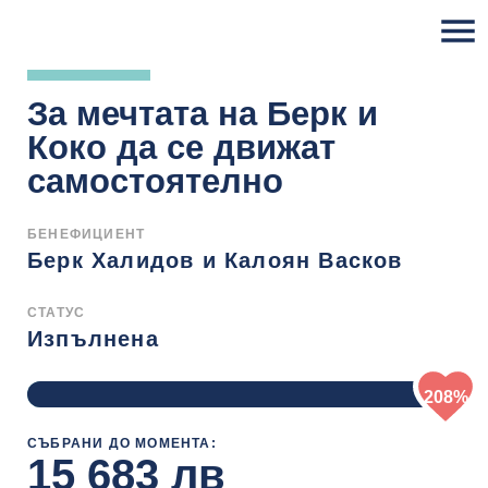
Skip
to
content
За мечтата на Берк и
Коко да се движат
самостоятелно
БЕНЕФИЦИЕНТ
Берк Халидов и Калоян Васков
СТАТУС
Изпълнена
208%
СЪБРАНИ ДО МОМЕНТА:
15 683 лв