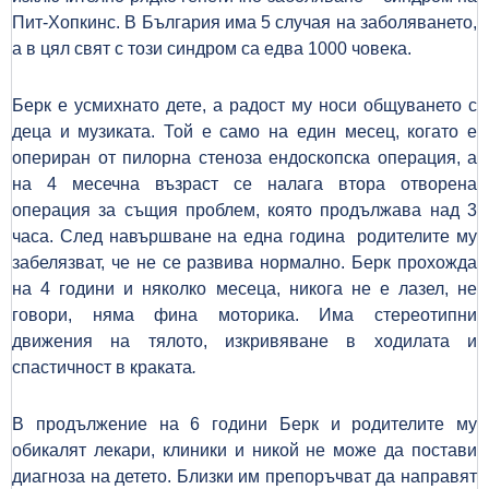
Пит-Хопкинс. В България има 5 случая на заболяването,
а в цял свят с този синдром са едва 1000 човека.
Берк е усмихнато дете, а радост му носи общуването с
деца и музиката. Той е само на един месец, когато е
опериран от пилорна стеноза ендоскопска операция, а
на 4 месечна възраст се налага втора отворена
операция за същия проблем, която продължава над 3
часа. След навършване на една година родителите му
забелязват, че не се развива нормално. Берк прохожда
на 4 години и няколко месеца, никога не е лазел, не
говори, няма фина моторика. Има стереотипни
движения на тялото, изкривяване в ходилата и
спастичност в краката
.
В продължение на 6 години Берк и родителите му
обикалят лекари, клиники и никой не може да постави
диагноза на детето. Близки им препоръчват да направят