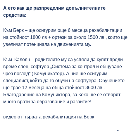
А ето как ще разпределим допълнителните
средства:
Към Берк – ще осигурим още 6 месеца рехабилитации
на стойност 1800 лв + ортези за около 1500 лв., които ще
увеличат потенциала на движенията му.
Към Калоян – родителите му са успяли да купят преди
време спец. софтуер „Система за контрол и общуване
чрез поглед“ ( Комуникатор). А ние ще осигурим
специалист, който да го обучи на софтуера. Обучението
ще трае 12 месеца на обща стойност 3600 лв .
Благодарение на Комуниктора, за Коко ще се отворят
много врати за образование и развитие!
видео от първата рехабилитация на Берк