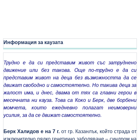
Информация за каузата
Трудно е да си представим живот със затруднено
движение или без такова. Още по-трудно е да си
представим живот на деца без възможността да се
движат свободно и самостоятелно. Но такива деца за
жалост има, и днес, двама от тях са главни герои в
месечната ни кауза. Това са Коко и Берк, две борбени
момчета, които ежедневно полагат неимоверни
усилия, за да се движат самостоятелно.
Берк Халидов е на 7 г.
от гр. Казанлък, който страда от
изключително рядко генетично заболяване – синдром на