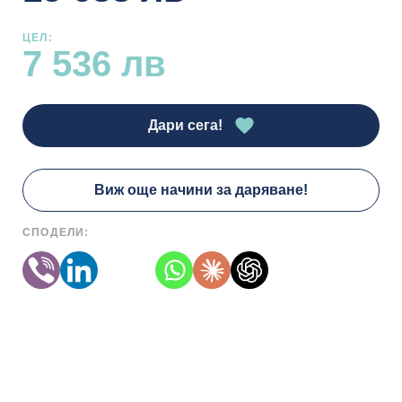
ЦЕЛ:
7 536 лв
Дари сега!
Виж още начини за даряване!
СПОДЕЛИ: