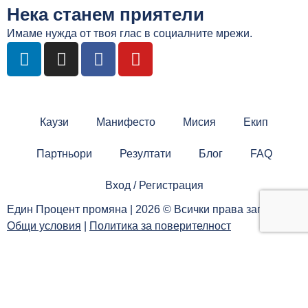
Нека станем приятели
Имаме нужда от твоя глас в социалните мрежи.
L
I
F
Y
i
n
a
o
n
s
c
u
k
t
e
t
e
a
b
u
Каузи
Манифесто
Мисия
Екип
d
g
o
b
i
r
o
e
Партньори
Резултати
Блог
FAQ
n
a
k
m
Вход / Регистрация
Един Процент промяна | 2026 © Всички права запазени |
Общи условия
|
Политика за поверителност