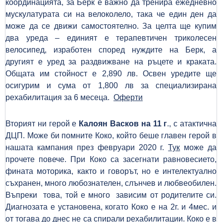
координацията, за Берк е важно да тренира ежедневно
мускулатурата си на велоколело, така че един ден да
може да се движи самостоятелно. За целта ще купим
два уреда – единият е терапевтичен триколесен
велосипед, изработен според нуждите на Берк, а
другият е уред за раздвижване на ръцете и краката.
Общата им стойност е 2,890 лв. Освен уредите ще
осигурим и сума от 1,800 лв за специализирана
рехабилитация за 6 месеца.
Оферти
Вторият ни герой е
Калоян Васков на 11 г
., с атактична
ДЦП. Може би помните Коко, който беше главен герой в
нашата кампания през февруари 2020 г.
Тук
може да
прочете повече. При Коко са засегнати равновесието,
фината моторика, както и говорът, но е интелектуално
съхранен, много любознателен, слънчев и любвеобилен.
Въпреки това, той е много зависим от родителите си.
Диагнозата е установена, когато Коко е на 2г. и 4мес. и
от тогава до днес не са спирали рехабилитации. Коко е в