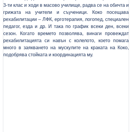
3-ти клас и ходи в масово училище, радва се на обичта и
грижата на учители и съученици. Коко посещава
рехабилитации – ЛФК, ерготерапия, логопед, специален
педагог, езда и др. И така по график всеки ден, всеки
сезон. Когато времето позволява, винаги провеждат
рехабилитацията си навън с колелото, което помага
много в заякването на мускулите на краката на Коко,
подобрява стойката и координацията му.