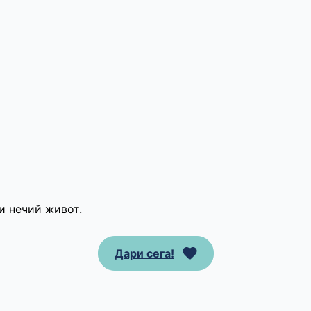
и нечий живот.
Дари сега!