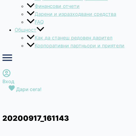
Финансови отчети
Дарени и изразходвани средства
FAQ
Общност
Как да станеш редовен дарител
Корпоративни партньори и приятели
Вход
Дари сега!
20200917_161143