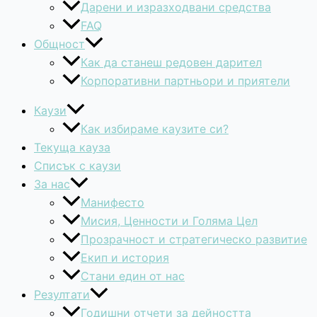
Дарени и изразходвани средства
FAQ
Общност
Как да станеш редовен дарител
Корпоративни партньори и приятели
Каузи
Как избираме каузите си?
Текуща кауза
Списък с каузи
За нас
Манифесто
Мисия, Ценности и Голяма Цел
Прозрачност и стратегическо развитие
Екип и история
Стани един от нас
Резултати
Годишни отчети за дейността