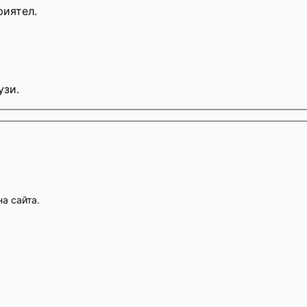
риятел.
узи.
а сайта.