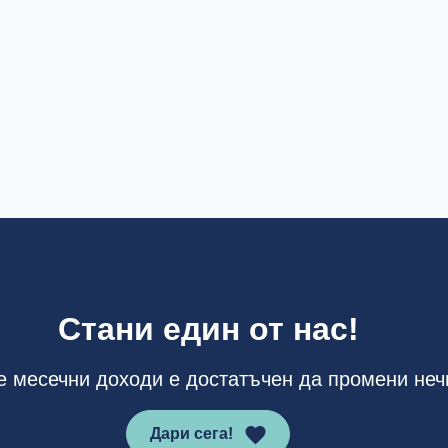
Стани един от нас!
е месечни доходи е достатъчен да промени неч
Дари сега!