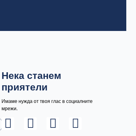
Нека станем
приятели
Имаме нужда от твоя глас в социалните
мрежи.
L
I
F
Y
i
n
a
o