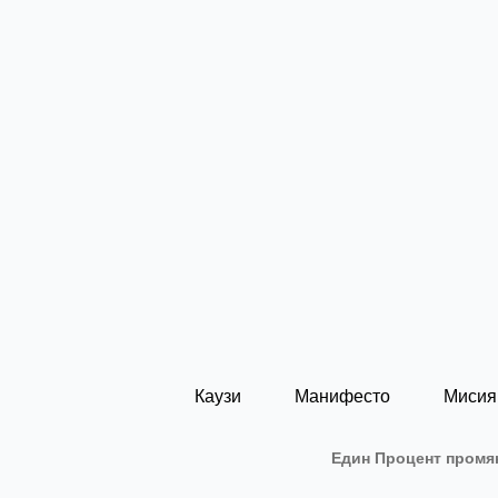
Каузи
Манифесто
Мисия
Един Процент промян