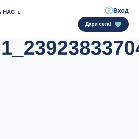
Вход
А НАС
Дари сега!
61_2392383370