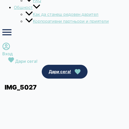
FAQ
Общност
Как да станеш редовен дарител
Корпоративни партньори и приятели
Вход
Дари сега!
Дари сега!
IMG_5027