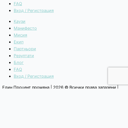
FAQ
Вход / Регистрация
Каузи
Манифесто
Мисия
Екип
Партньори
Резултати
Блог
FAQ
Вход / Регистрация
Един Процент промяна | 2026 © Всички права запазени |
Общи условия
|
Политика за поверителност
Каузи