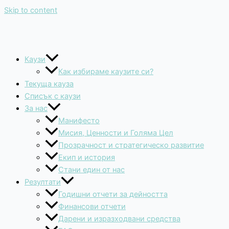
Skip to content
Каузи
Как избираме каузите си?
Текуща кауза
Списък с каузи
За нас
Манифесто
Мисия, Ценности и Голяма Цел
Прозрачност и стратегическо развитие
Екип и история
Стани един от нас
Резултати
Годишни отчети за дейността
Финансови отчети
Дарени и изразходвани средства