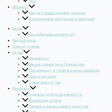
FAQ
Общност
Как да станеш редовен дарител
Корпоративни партньори и приятели
Каузи
Как избираме каузите си?
Текуща кауза
Списък с каузи
За нас
Манифесто
Мисия, Ценности и Голяма Цел
Прозрачност и стратегическо развитие
Екип и история
Стани един от нас
Резултати
Годишни отчети за дейността
Финансови отчети
Дарени и изразходвани средства