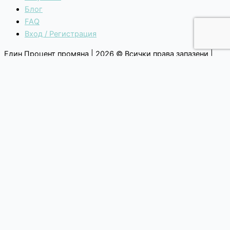
Блог
FAQ
Вход / Регистрация
Един Процент промяна | 2026 © Всички права запазени |
Общи условия
|
Политика за поверителност
Каузи
Как избираме каузите си?
Текуща кауза
Списък с каузи
За нас
Манифесто
Мисия, Ценности и Голяма Цел
Прозрачност и стратегическо развитие
Екип и история
Стани един от нас