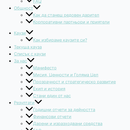
FAQ
Общност
Как да станеш редовен дарител
Корпоративни партньори и приятели
Каузи
Как избираме каузите си?
Текуща кауза
Списък с каузи
За нас
Манифесто
Мисия, Ценности и Голяма Цел
Прозрачност и стратегическо развитие
Екип и история
Стани един от нас
Резултати
Годишни отчети за дейността
Финансови отчети
Дарени и изразходвани средства