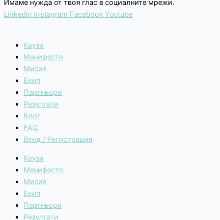
Имаме нужда от твоя глас в социалните мрежи.
Linkedin
Instagram
Facebook
Youtube
Каузи
Манифесто
Мисия
Екип
Партньори
Резултати
Блог
FAQ
Вход / Регистрация
Каузи
Манифесто
Мисия
Екип
Партньори
Резултати