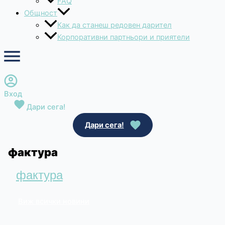
FAQ
Общност
Как да станеш редовен дарител
Корпоративни партньори и приятели
Вход
Дари сега!
Дари сега!
фактура
фактура
Виж всички новини