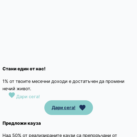
Стани един от нас!
1% от твоите месечни доходи е достатъчен да промени
нечий живот.
Дари сега!
Дари сега!
Предложи кауза
Над 50% от реализираните каузи са препоръчани от