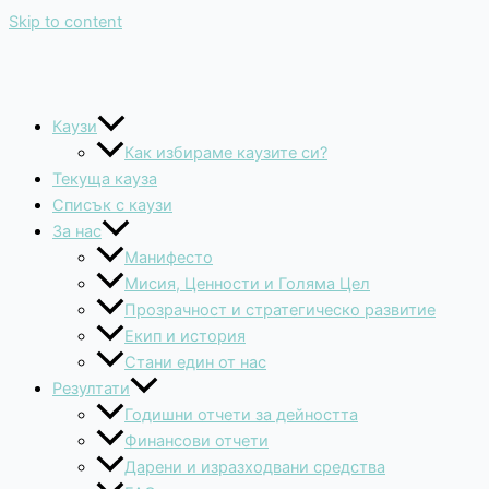
Skip to content
Каузи
Как избираме каузите си?
Текуща кауза
Списък с каузи
За нас
Манифесто
Мисия, Ценности и Голяма Цел
Прозрачност и стратегическо развитие
Екип и история
Стани един от нас
Резултати
Годишни отчети за дейността
Финансови отчети
Дарени и изразходвани средства