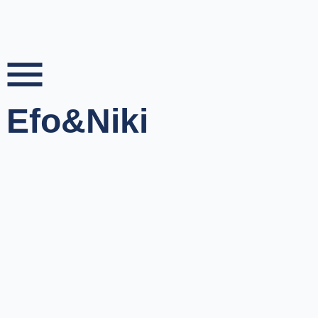
Skip
to
content
Efo&Niki