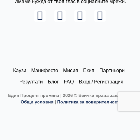
Имаме нужда от твоя глас в социалните мрежи.
L
I
F
Y
i
n
a
o
n
s
c
u
k
t
e
t
e
a
b
u
d
g
o
b
Каузи
Манифесто
Мисия
Екип
Партньори
i
r
o
e
Резултати
Блог
FAQ
Вход / Регистрация
n
a
k
Един Процент промяна | 2026 © Всички права запазени |
m
Общи условия
|
Политика за поверителност