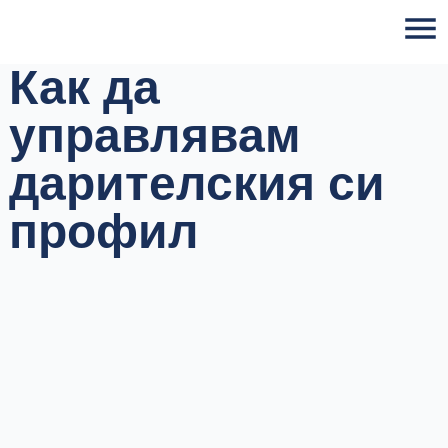
Skip
to
content
Как да
управлявам
дарителския си
профил