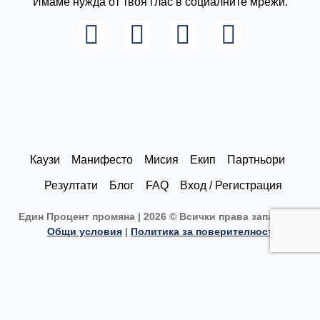
Имаме нужда от твоя глас в социалните мрежи.
L
I
F
Y
i
n
a
o
n
s
c
u
k
t
e
t
e
a
b
u
d
g
o
b
Каузи
Манифесто
Мисия
Екип
Партньори
i
r
o
e
Резултати
Блог
FAQ
Вход / Регистрация
n
a
k
Един Процент промяна | 2026 © Всички права запазени |
m
Общи условия
|
Политика за поверителност