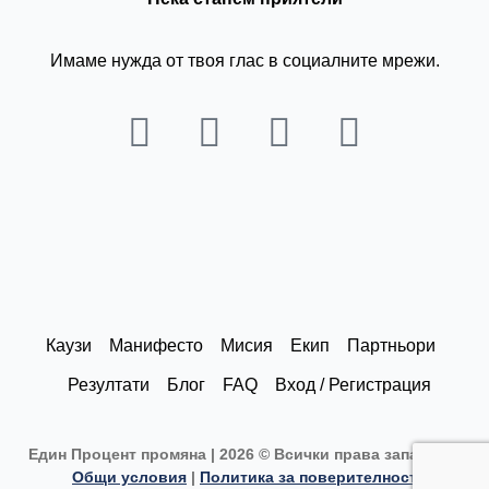
Имаме нужда от твоя глас в социалните мрежи.
L
I
F
Y
i
n
a
o
n
s
c
u
k
t
e
t
e
a
b
u
d
g
o
b
Каузи
Манифесто
Мисия
Екип
Партньори
i
r
o
e
Резултати
Блог
FAQ
Вход / Регистрация
n
a
k
m
Един Процент промяна | 2026 © Всички права запазени |
Общи условия
|
Политика за поверителност