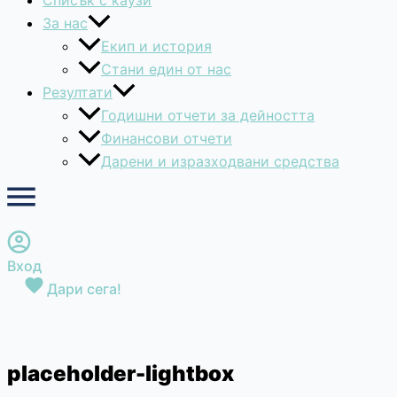
Списък с каузи
За нас
Екип и история
Стани един от нас
Резултати
Годишни отчети за дейността
Финансови отчети
Дарени и изразходвани средства
Вход
Дари сега!
placeholder-lightbox