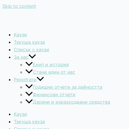
Skip to content
Каузи
Текуща кауза
Списък с каузи
За нас
Екип и история
Стани един от нас
Резултати
Годишни отчети за дейността
Финансови отчети
Дарени и изразходвани средства
Каузи
Текуща кауза