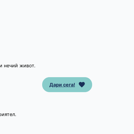
и нечий живот.
Дари сега!
риятел.