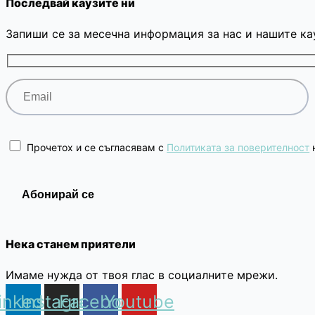
Последвай каузите ни
Запиши се за месечна информация за нас и нашите ка
Прочетох и се съгласявам с
Политиката за поверителност
н
Нека станем приятели
Имаме нужда от твоя глас в социалните мрежи.
inkedin
Instagram
Facebook
Youtube