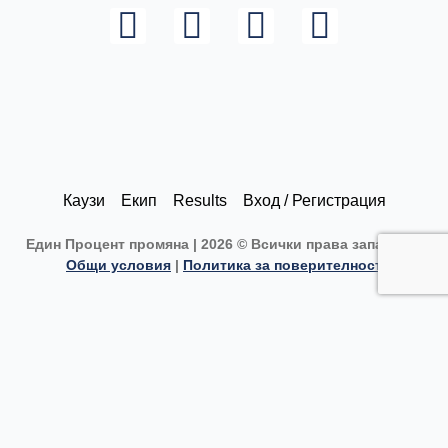
L
I
F
Y
i
n
a
o
n
s
c
u
k
t
e
t
e
a
b
u
d
g
o
b
Каузи
Екип
Results
Вход / Регистрация
i
r
o
e
Един Процент промяна | 2026 © Всички права запазени |
n
a
k
Общи условия
|
Политика за поверителност
m
Каузи