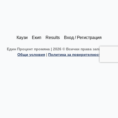
i
n
a
o
n
s
c
u
k
t
e
t
e
a
b
u
d
g
o
b
Каузи
Екип
Results
Вход / Регистрация
i
r
o
e
Един Процент промяна | 2026 © Всички права запазени |
n
a
k
Общи условия
|
Политика за поверителност
m
Каузи
Текуща кауза