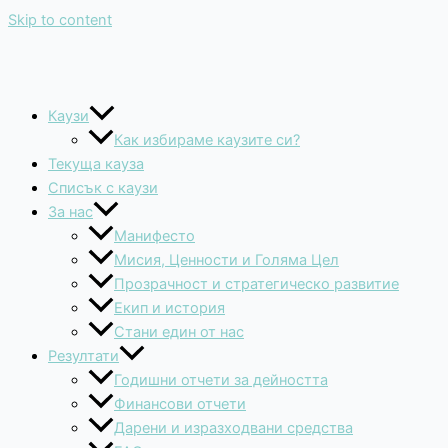
Skip to content
Каузи
Как избираме каузите си?
Текуща кауза
Списък с каузи
За нас
Манифесто
Мисия, Ценности и Голяма Цел
Прозрачност и стратегическо развитие
Екип и история
Стани един от нас
Резултати
Годишни отчети за дейността
Финансови отчети
Дарени и изразходвани средства