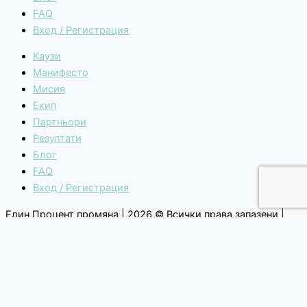
FAQ
Вход / Регистрация
Каузи
Манифесто
Мисия
Екип
Партньори
Резултати
Блог
FAQ
Вход / Регистрация
Един Процент промяна | 2026 © Всички права запазени |
Общи условия
|
Политика за поверителност
Каузи