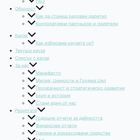
FAQ
Общност
Как да станеш редовен дарител
Корпоративни партньори и приятели
Каузи
Как избираме каузите си?
Текуща кауза
Списък с каузи
За нас
Манифесто
Мисия, Ценности и Голяма Цел
Прозрачност и стратегическо развитие
Екип и история
Стани един от нас
Резултати
Годишни отчети за дейността
Финансови отчети
Дарени и изразходвани средства