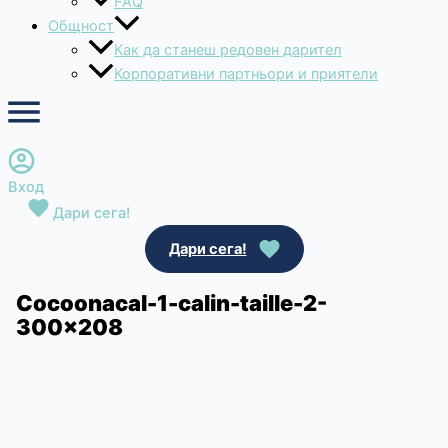
FAQ
Общност
Как да станеш редовен дарител
Корпоративни партньори и приятели
Вход
Дари сега!
Дари сега!
Cocoonacal-1-calin-taille-2-
300×208