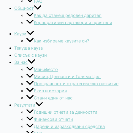
FAQ
Общност
Как да станеш редовен дарител
Корпоративни партньори и приятели
Каузи
Как избираме каузите си?
Текуща кауза
Списък с каузи
За нас
Манифесто
Мисия, Ценности и Голяма Цел
Прозрачност и стратегическо развитие
Екип и история
Стани един от нас
Резултати
Годишни отчети за дейността
Финансови отчети
Дарени и изразходвани средства