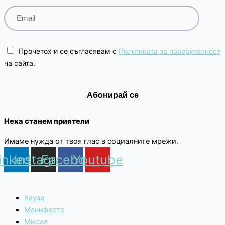
Прочетох и се съгласявам с
Политиката за поверителност
на сайта.
Нека станем приятели
Имаме нужда от твоя глас в социалните мрежи.
inkedin
Instagram
Facebook
Youtube
Каузи
Манифесто
Мисия