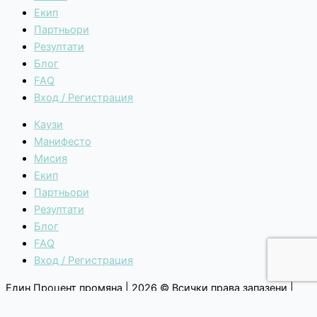
Екип
Партньори
Резултати
Блог
FAQ
Вход / Регистрация
Каузи
Манифесто
Мисия
Екип
Партньори
Резултати
Блог
FAQ
Вход / Регистрация
Един Процент промяна | 2026 © Всички права запазени |
Общи условия
|
Политика за поверителност