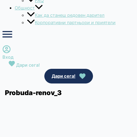
FAQ
Общност
Как да станеш редовен дарител
Корпоративни партньори и приятели
Вход
Дари сега!
Дари сега!
Probuda-renov_3