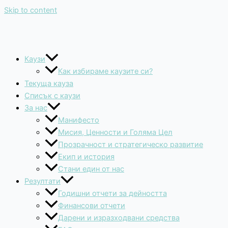
Skip to content
Каузи
Как избираме каузите си?
Текуща кауза
Списък с каузи
За нас
Манифесто
Мисия, Ценности и Голяма Цел
Прозрачност и стратегическо развитие
Екип и история
Стани един от нас
Резултати
Годишни отчети за дейността
Финансови отчети
Дарени и изразходвани средства