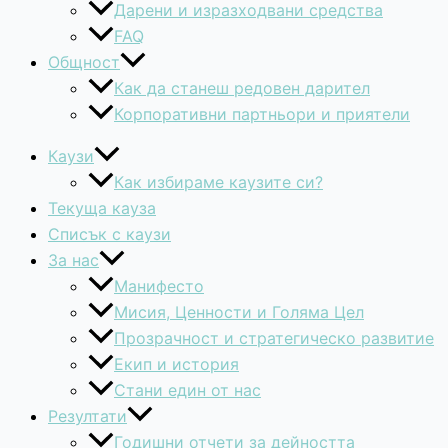
Дарени и изразходвани средства
FAQ
Общност
Как да станеш редовен дарител
Корпоративни партньори и приятели
Каузи
Как избираме каузите си?
Текуща кауза
Списък с каузи
За нас
Манифесто
Мисия, Ценности и Голяма Цел
Прозрачност и стратегическо развитие
Екип и история
Стани един от нас
Резултати
Годишни отчети за дейността