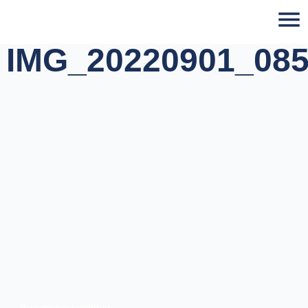
Skip
to
content
IMG_20220901_085