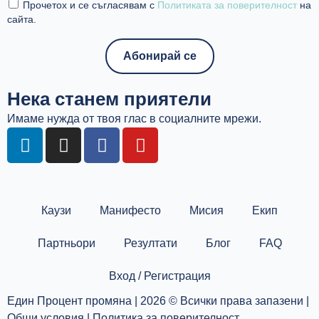
Прочетох и се съгласявам с
Политиката за поверителност
на
сайта.
Нека станем приятели
Имаме нужда от твоя глас в социалните мрежи.
L
I
F
Y
i
n
a
o
n
s
c
u
k
t
e
t
e
a
b
u
Каузи
Манифесто
Мисия
Екип
d
g
o
b
i
r
o
e
Партньори
Резултати
Блог
FAQ
n
a
k
m
Вход / Регистрация
Един Процент промяна | 2026 © Всички права запазени |
Общи условия
|
Политика за поверителност