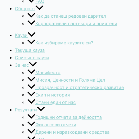
FAQ
Общност
Как да станеш редовен дарител
Корпоративни партньори и приятели
Каузи
Как избираме каузите си?
Текуща кауза
Списък с каузи
За нас
Манифесто
Мисия, Ценности и Голяма Цел
Прозрачност и стратегическо развитие
Екип и история
Стани един от нас
Резултати
Годишни отчети за дейността
Финансови отчети
Дарени и изразходвани средства