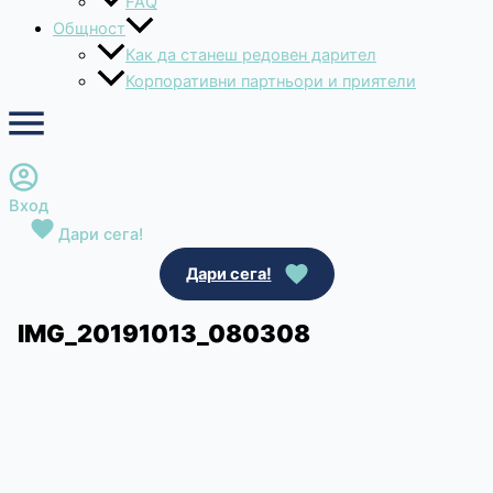
FAQ
Общност
Как да станеш редовен дарител
Корпоративни партньори и приятели
Вход
Дари сега!
Дари сега!
IMG_20191013_080308