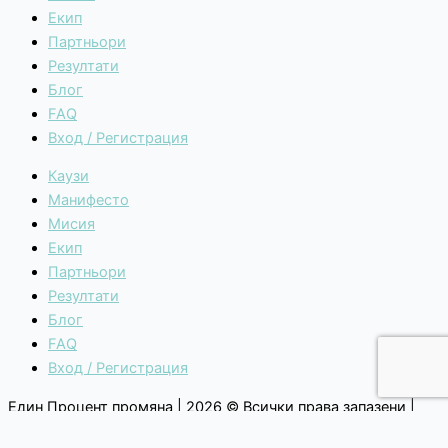
Екип
Партньори
Резултати
Блог
FAQ
Вход / Регистрация
Каузи
Манифесто
Мисия
Екип
Партньори
Резултати
Блог
FAQ
Вход / Регистрация
Един Процент промяна | 2026 © Всички права запазени |
Общи условия
|
Политика за поверителност