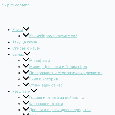
Skip to content
Каузи
Как избираме каузите си?
Текуща кауза
Списък с каузи
За нас
Манифесто
Мисия, Ценности и Голяма Цел
Прозрачност и стратегическо развитие
Екип и история
Стани един от нас
Резултати
Годишни отчети за дейността
Финансови отчети
Дарени и изразходвани средства