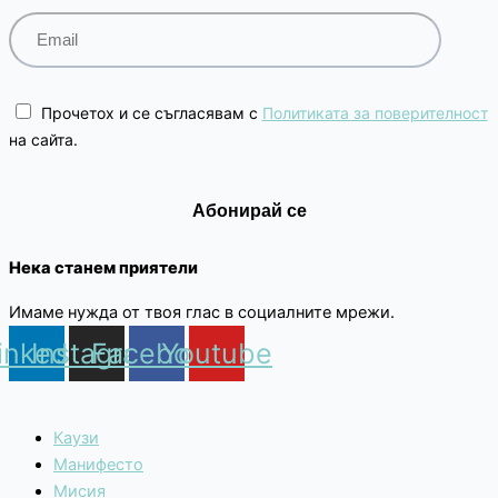
Прочетох и се съгласявам с
Политиката за поверителност
на сайта.
Нека станем приятели
Имаме нужда от твоя глас в социалните мрежи.
inkedin
Instagram
Facebook
Youtube
Каузи
Манифесто
Мисия