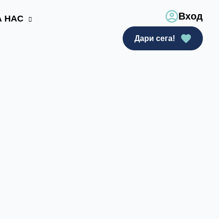
Вход
А НАС
Дари сега!