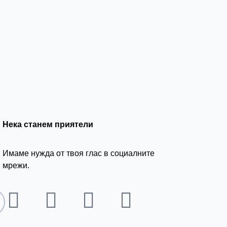
Нека станем приятели
Имаме нужда от твоя глас в социалните
мрежи.
L
I
F
Y
i
n
a
o