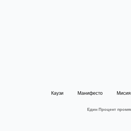
Каузи
Манифесто
Мисия
Един Процент промян