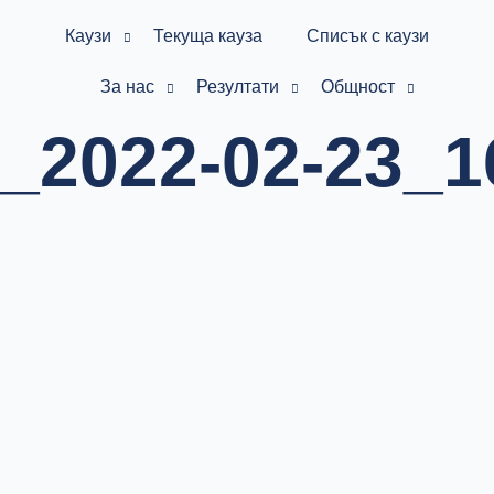
Каузи
Текуща кауза
Списък с каузи
За нас
Резултати
Общност
_2022-02-23_1