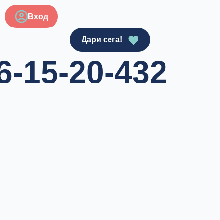
Вход
Дари сега!
6-15-20-432