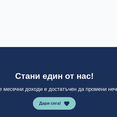
Стани един от нас!
е месечни доходи е достатъчен да промени неч
Дари сега!