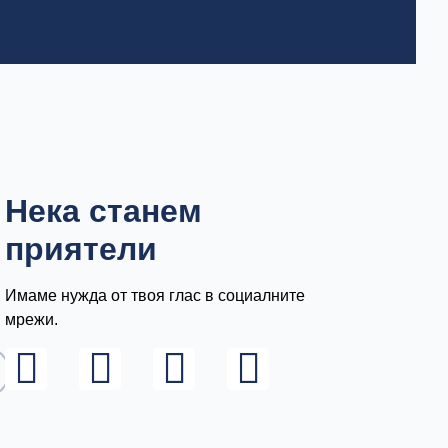
Нека станем
приятели
Имаме нужда от твоя глас в социалните
мрежи.
L
I
F
Y
i
n
a
o