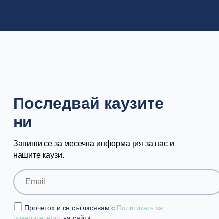
Последвай каузите
ни
Запиши се за месечна информация за нас и
нашите каузи.
Прочетох и се съгласявам с
Политиката за
поверителност
на сайта.