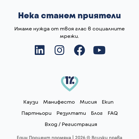
Нека станем приятели
Имаме нужда от твоя глас в социалните
мрежи.
L
I
F
Y
i
n
a
o
n
s
c
u
k
t
e
t
e
a
b
u
Каузи
Манифесто
Мисия
Екип
d
g
o
b
Партньори
Резултати
Блог
FAQ
i
r
o
e
Вход / Регистрация
n
a
k
Един Процент промяна | 2026 © Всички права