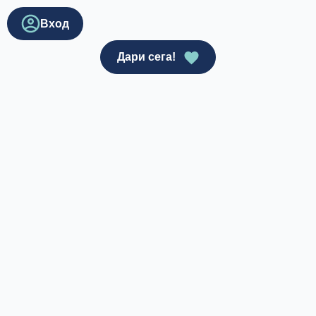
Вход
Дари сега!