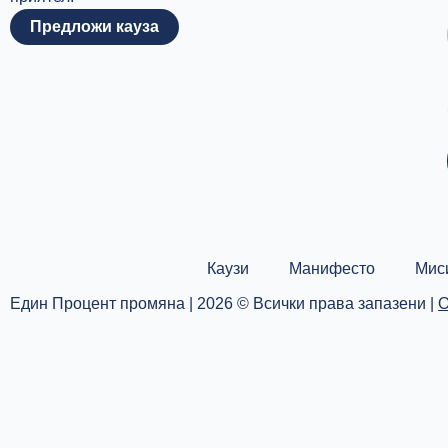
Предложи кауза
Каузи
Манифесто
Мис
Един Процент промяна | 2026 © Всички права запазени |
О
Каузи