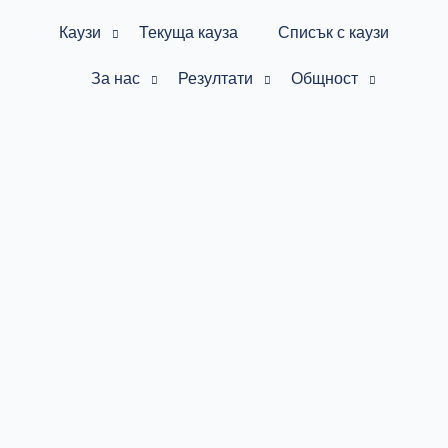
Каузи
Текуща кауза
Списък с каузи
За нас
Резултати
Общност