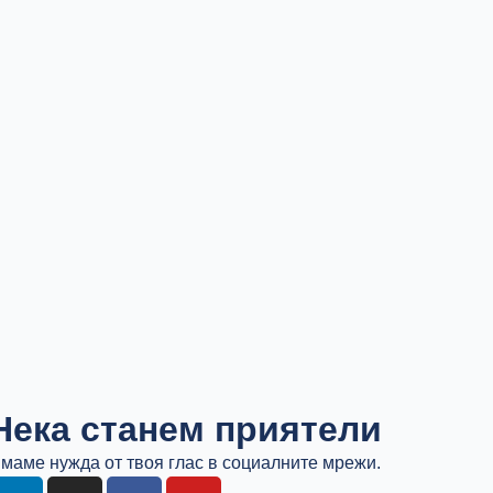
Нека станем приятели
маме нужда от твоя глас в социалните мрежи.
L
I
F
Y