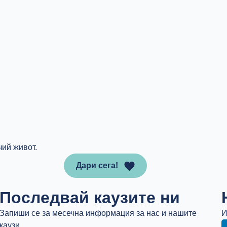
чий живот.
Дари сега!
Последвай каузите ни
Запиши се за месечна информация за нас и нашите
И
каузи.