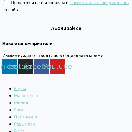
Прочетох и се съгласявам с
Политиката за поверителност
на сайта.
Нека станем приятели
Имаме нужда от твоя глас в социалните мрежи.
inkedin
Instagram
Facebook
Youtube
Каузи
Манифесто
Мисия
Екип
Партньори
Резултати
Блог