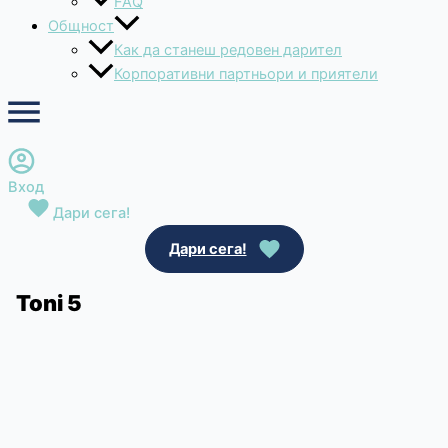
FAQ
Общност
Как да станеш редовен дарител
Корпоративни партньори и приятели
Вход
Дари сега!
Дари сега!
Toni 5