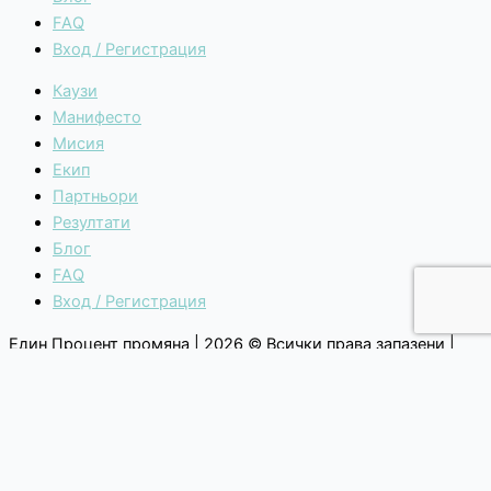
FAQ
Вход / Регистрация
Каузи
Манифесто
Мисия
Екип
Партньори
Резултати
Блог
FAQ
Вход / Регистрация
Един Процент промяна | 2026 © Всички права запазени |
Общи условия
|
Политика за поверителност
Каузи