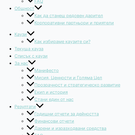
FAQ
Общност
Как да станеш редовен дарител
Корпоративни партньори и приятели
Каузи
Как избираме каузите си?
Текуща кауза
Списък с каузи
За нас
Манифесто
Мисия, Ценности и Голяма Цел
Прозрачност и стратегическо развитие
Екип и история
Стани един от нас
Резултати
Годишни отчети за дейността
Финансови отчети
Дарени и изразходвани средства