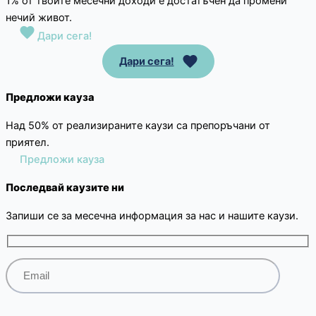
1% от твоите месечни доходи е достатъчен да промени
нечий живот.
Дари сега!
Дари сега!
Предложи кауза
Над 50% от реализираните каузи са препоръчани от
приятел.
Предложи кауза
Последвай каузите ни
Запиши се за месечна информация за нас и нашите каузи.