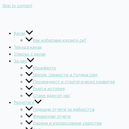
Skip to content
Каузи
Как избираме каузите си?
Текуща кауза
Списък с каузи
За нас
Манифесто
Мисия, Ценности и Голяма Цел
Прозрачност и стратегическо развитие
Екип и история
Стани един от нас
Резултати
Годишни отчети за дейността
Финансови отчети
Дарени и изразходвани средства