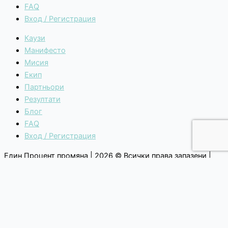
FAQ
Вход / Регистрация
Каузи
Манифесто
Мисия
Екип
Партньори
Резултати
Блог
FAQ
Вход / Регистрация
Един Процент промяна | 2026 © Всички права запазени |
Общи условия
|
Политика за поверителност
Каузи