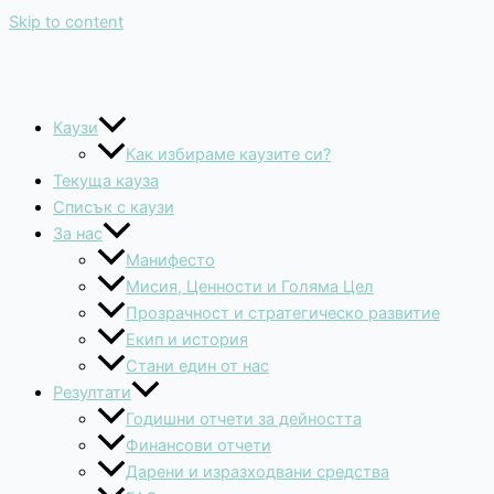
Skip to content
Каузи
Как избираме каузите си?
Текуща кауза
Списък с каузи
За нас
Манифесто
Мисия, Ценности и Голяма Цел
Прозрачност и стратегическо развитие
Екип и история
Стани един от нас
Резултати
Годишни отчети за дейността
Финансови отчети
Дарени и изразходвани средства