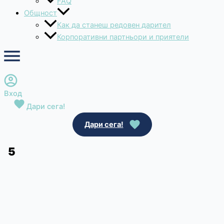
FAQ
Общност
Как да станеш редовен дарител
Корпоративни партньори и приятели
Вход
Дари сега!
Дари сега!
5