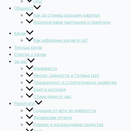
FAQ
Общност
Как да станеш редовен дарител
Корпоративни партньори и приятели
Каузи
Как избираме каузите си?
Текуща кауза
Списък с каузи
За нас
Манифесто
Мисия, Ценности и Голяма Цел
Прозрачност и стратегическо развитие
Екип и история
Стани един от нас
Резултати
Годишни отчети за дейността
Финансови отчети
Дарени и изразходвани средства