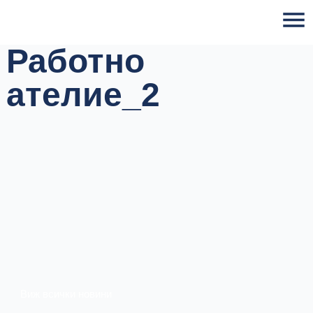
Skip
to
content
Работно
ателие_2
Виж всички новини