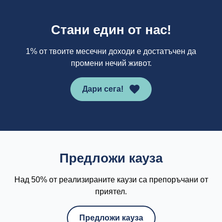
Стани един от нас!
1% от твоите месечни доходи е достатъчен да
промени нечий живот.
Дари сега!
Предложи кауза
Над 50% от реализираните каузи са препоръчани от
приятел.
Предложи кауза