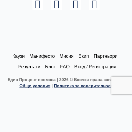
L
I
F
Y
i
n
a
o
n
s
c
u
k
t
e
t
e
a
b
u
d
g
o
b
Каузи
Манифесто
Мисия
Екип
Партньори
i
r
o
e
Резултати
Блог
FAQ
Вход / Регистрация
n
a
k
Един Процент промяна | 2026 © Всички права запазени |
m
Общи условия
|
Политика за поверителност
Каузи