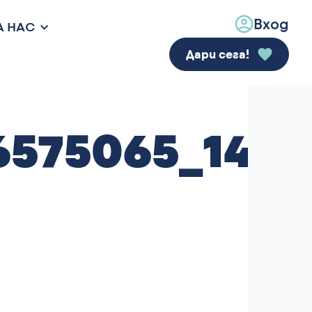
Вход
А НАС
Дари сега!
6575065_140