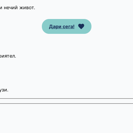
и нечий живот.
Дари сега!
риятел.
узи.