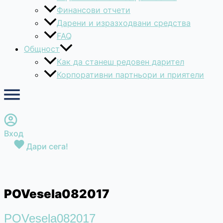
Финансови отчети
Дарени и изразходвани средства
FAQ
Общност
Как да станеш редовен дарител
Корпоративни партньори и приятели
Вход
Дари сега!
POVesela082017
POVesela082017