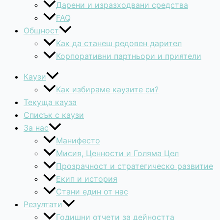
Дарени и изразходвани средства
FAQ
Общност
Как да станеш редовен дарител
Корпоративни партньори и приятели
Каузи
Как избираме каузите си?
Текуща кауза
Списък с каузи
За нас
Манифесто
Мисия, Ценности и Голяма Цел
Прозрачност и стратегическо развитие
Екип и история
Стани един от нас
Резултати
Годишни отчети за дейността