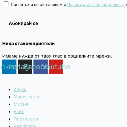
Прочетох и се съгласявам с
Политиката за поверителност
н
Нека станем приятели
Имаме нужда от твоя глас в социалните мрежи.
inkedin
Instagram
Facebook
Youtube
Каузи
Манифесто
Мисия
Екип
Партньори
Резултати