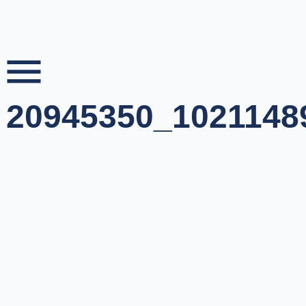
Skip
to
content
20945350_1021148