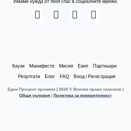
Имаме нужда от твоя глас в социалните мрежи.
L
I
F
Y
i
n
a
o
n
s
c
u
k
t
e
t
e
a
b
u
d
g
o
b
Каузи
Манифесто
Мисия
Екип
Партньори
i
r
o
e
Резултати
Блог
FAQ
Вход / Регистрация
n
a
k
Един Процент промяна | 2026 © Всички права запазени |
m
Общи условия
|
Политика за поверителност