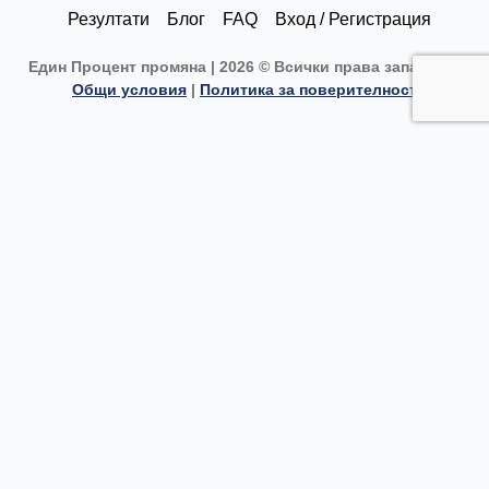
i
r
o
e
Резултати
Блог
FAQ
Вход / Регистрация
n
a
k
Един Процент промяна | 2026 © Всички права запазени |
Общи условия
|
Политика за поверителност
m
Каузи
Текуща кауза
Списък с каузи