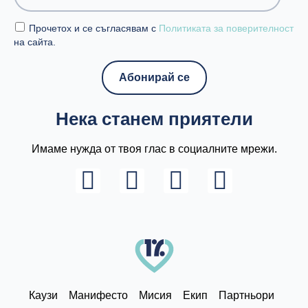
Прочетох и се съгласявам с
Политиката за поверителност
на сайта.
Нека станем приятели
Имаме нужда от твоя глас в социалните мрежи.
L
I
F
Y
i
n
a
o
n
s
c
u
k
t
e
t
e
a
b
u
d
g
o
b
Каузи
Манифесто
Мисия
Екип
Партньори