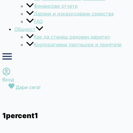
Финансови отчети
Дарени и изразходвани средства
FAQ
Общност
Как да станеш редовен дарител
Корпоративни партньори и приятели
Вход
Дари сега!
1percent1