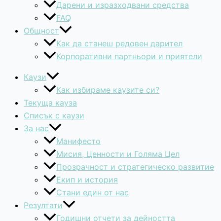
Дарени и изразходвани средства
FAQ
Общност
Как да станеш редовен дарител
Корпоративни партньори и приятели
Каузи
Как избираме каузите си?
Текуща кауза
Списък с каузи
За нас
Манифесто
Мисия, Ценности и Голяма Цел
Прозрачност и стратегическо развитие
Екип и история
Стани един от нас
Резултати
Годишни отчети за дейността