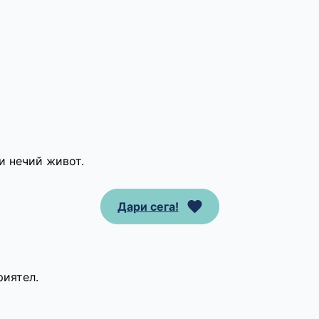
и нечий живот.
Дари сега!
риятел.