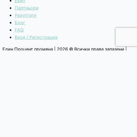
Екип
Партньори
Резултати
Блог
FAQ
Вход / Регистрация
Един Процент промяна | 2026 © Всички права запазени |
Общи условия
|
Политика за поверителност
Каузи
Как избираме каузите си?
Текуща кауза
Списък с каузи
За нас
Манифесто
Мисия, Ценности и Голяма Цел