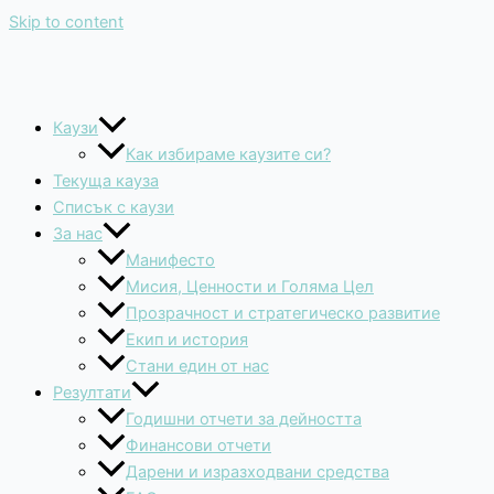
Skip to content
Каузи
Как избираме каузите си?
Текуща кауза
Списък с каузи
За нас
Манифесто
Мисия, Ценности и Голяма Цел
Прозрачност и стратегическо развитие
Екип и история
Стани един от нас
Резултати
Годишни отчети за дейността
Финансови отчети
Дарени и изразходвани средства