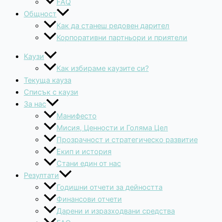
FAQ
Общност
Как да станеш редовен дарител
Корпоративни партньори и приятели
Каузи
Как избираме каузите си?
Текуща кауза
Списък с каузи
За нас
Манифесто
Мисия, Ценности и Голяма Цел
Прозрачност и стратегическо развитие
Екип и история
Стани един от нас
Резултати
Годишни отчети за дейността
Финансови отчети
Дарени и изразходвани средства