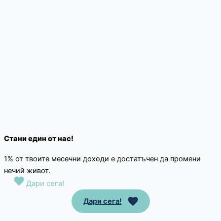
Стани един от нас!
1% от твоите месечни доходи е достатъчен да промени
нечий живот.
Дари сега!
Дари сега!