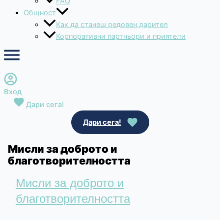
FAQ
Общност
Как да станеш редовен дарител
Корпоративни партньори и приятели
Вход
Дари сега!
Дари сега!
Мисли за доброто и
благотворителността
Мисли за доброто и
благотворителността