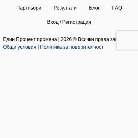
i
r
o
e
n
a
k
Партньори
Резултати
Блог
FAQ
m
Вход / Регистрация
Един Процент промяна | 2026 © Всички права запазени |
Общи условия
|
Политика за поверителност
Каузи
Текуща кауза
Списък с каузи
За нас
Резултати