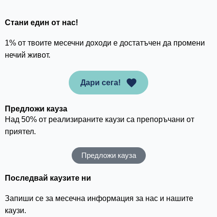
Стани един от нас!
1% от твоите месечни доходи е достатъчен да промени
нечий живот.
Дари сега!
Предложи кауза
Над 50% от реализираните каузи са препоръчани от
приятел.
Предложи кауза
Последвай каузите ни
Запиши се за месечна информация за нас и нашите
каузи.