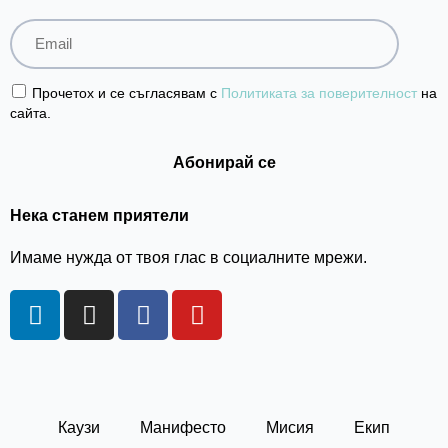
Прочетох и се съгласявам с
Политиката за поверителност
на
сайта.
Нека станем приятели
Имаме нужда от твоя глас в социалните мрежи.
L
I
F
Y
i
n
a
o
n
s
c
u
k
t
e
t
e
a
b
u
d
g
o
b
Каузи
Манифесто
Мисия
Екип