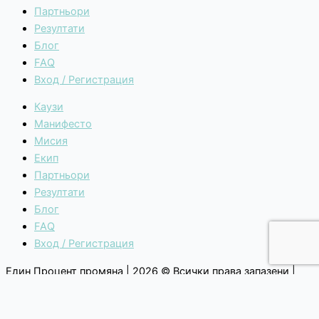
Партньори
Резултати
Блог
FAQ
Вход / Регистрация
Каузи
Манифесто
Мисия
Екип
Партньори
Резултати
Блог
FAQ
Вход / Регистрация
Един Процент промяна | 2026 © Всички права запазени |
Общи условия
|
Политика за поверителност