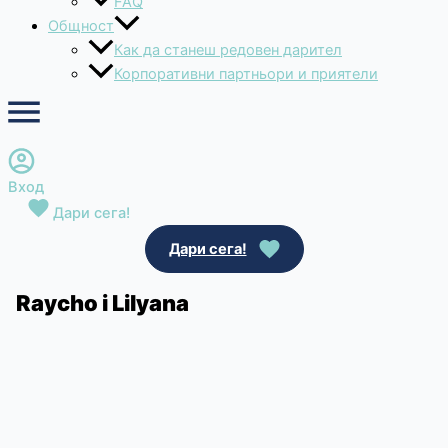
FAQ
Общност
Как да станеш редовен дарител
Корпоративни партньори и приятели
Вход
Дари сега!
Дари сега!
Raycho i Lilyana