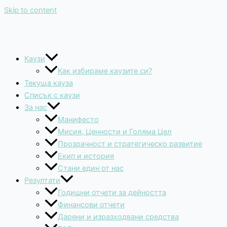
Skip to content
Каузи
Как избираме каузите си?
Текуща кауза
Списък с каузи
За нас
Манифесто
Мисия, Ценности и Голяма Цел
Прозрачност и стратегическо развитие
Екип и история
Стани един от нас
Резултати
Годишни отчети за дейността
Финансови отчети
Дарени и изразходвани средства