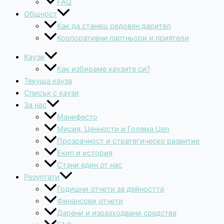
FAQ
Общност
Как да станеш редовен дарител
Корпоративни партньори и приятели
Каузи
Как избираме каузите си?
Текуща кауза
Списък с каузи
За нас
Манифесто
Мисия, Ценности и Голяма Цел
Прозрачност и стратегическо развитие
Екип и история
Стани един от нас
Резултати
Годишни отчети за дейността
Финансови отчети
Дарени и изразходвани средства