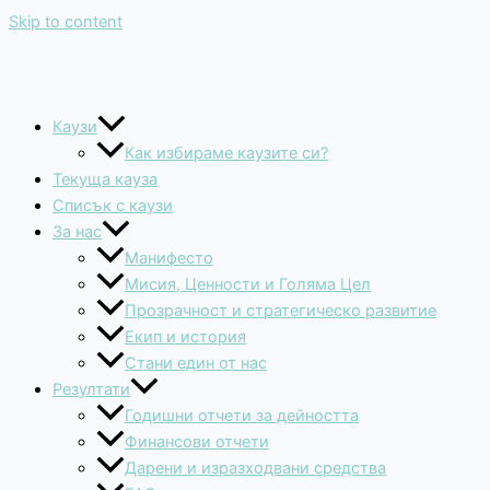
Skip to content
Каузи
Как избираме каузите си?
Текуща кауза
Списък с каузи
За нас
Манифесто
Мисия, Ценности и Голяма Цел
Прозрачност и стратегическо развитие
Екип и история
Стани един от нас
Резултати
Годишни отчети за дейността
Финансови отчети
Дарени и изразходвани средства