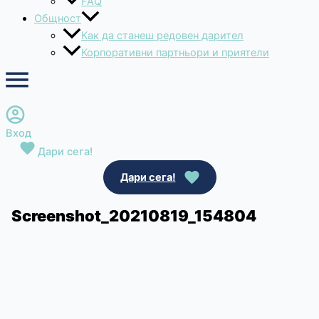
FAQ
Общност
Как да станеш редовен дарител
Корпоративни партньори и приятели
Вход
Дари сега!
Дари сега!
Screenshot_20210819_154804