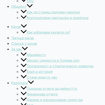
FAQ
Общност
Как да станеш редовен дарител
Корпоративни партньори и приятели
Каузи
Как избираме каузите си?
Текуща кауза
Списък с каузи
За нас
Манифесто
Мисия, Ценности и Голяма Цел
Прозрачност и стратегическо развитие
Екип и история
Стани един от нас
Резултати
Годишни отчети за дейността
Финансови отчети
Дарени и изразходвани средства