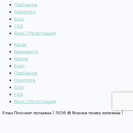
Партньори
Резултати
Блог
FAQ
Вход / Регистрация
Каузи
Манифесто
Мисия
Екип
Партньори
Резултати
Блог
FAQ
Вход / Регистрация
Един Процент промяна | 2026 © Всички права запазени |
Общи условия
|
Политика за поверителност