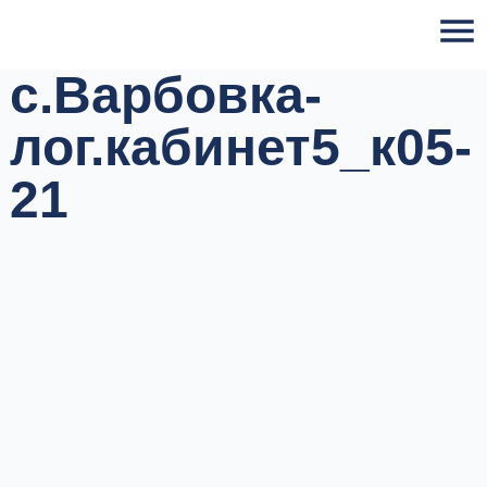
Skip
to
content
с.Варбовка-
лог.кабинет5_к05-
21