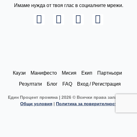
Имаме нужда от твоя глас в социалните мрежи.
L
I
F
Y
i
n
a
o
n
s
c
u
k
t
e
t
e
a
b
u
d
g
o
b
Каузи
Манифесто
Мисия
Екип
Партньори
i
r
o
e
Резултати
Блог
FAQ
Вход / Регистрация
n
a
k
Един Процент промяна | 2026 © Всички права запазени |
m
Общи условия
|
Политика за поверителност