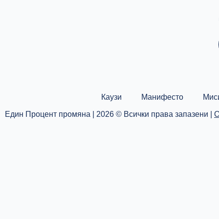
Каузи
Манифесто
Мис
Един Процент промяна | 2026 © Всички права запазени |
О
Каузи
Текуща кауза