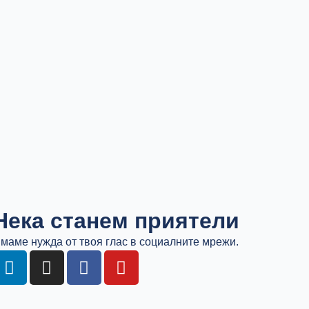
Нека станем приятели
маме нужда от твоя глас в социалните мрежи.
L
I
F
Y
i
n
a
o
n
s
c
u