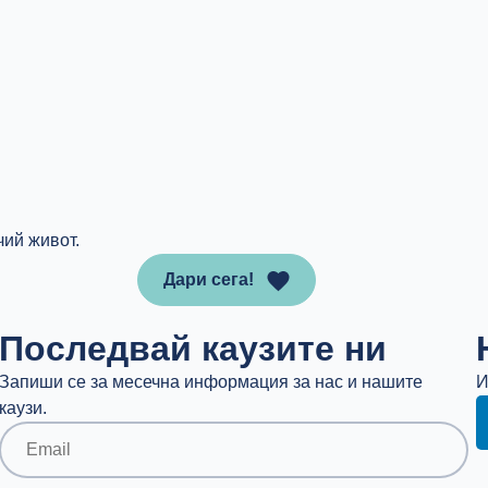
чий живот.
Дари сега!
Последвай каузите ни
Запиши се за месечна информация за нас и нашите
И
каузи.