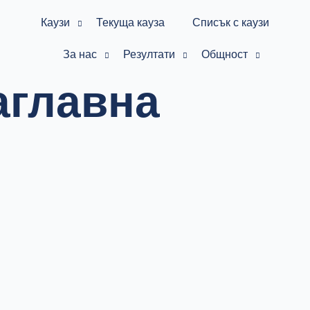
Каузи
Текуща кауза
Списък с каузи
За нас
Резултати
Общност
аглавна