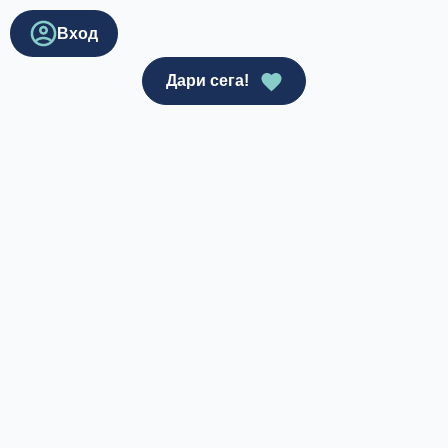
Вход
Дари сега!