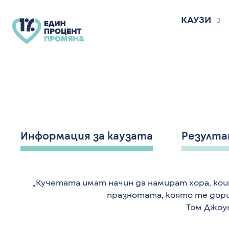
Skip
to
КАУЗИ
content
Информация за каузата
Резулт
„Кучетата имат начин да намират хора, кои
празнотата, която те дори 
Том Джоу