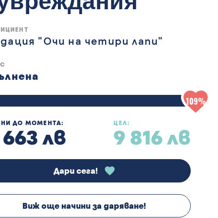
 увреждания“
ФИЦИЕНТ
дация "Очи на четири лапи"
УС
ълнена
109%
НИ ДО МОМЕНТА:
ЦЕЛ:
 663 лв
9 816 лв
Дари сега!
Виж още начини за даряване!