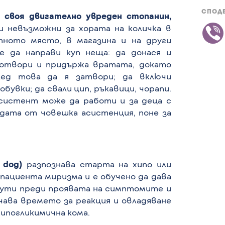
СПОД
 сво
я дв
игателно увреден
стопанин,
и невъзможни за хората на количка в
тното място, в магазина и на други
 да направи куп неща: да донася и
 отвори и придържа вратата, докато
лед това да я затвори; да включи
бувки; да свали цип, ръкавици, чорапи.
систент може да работи и за деца с
дата от човешка асистенция, поне за
t dog)
разпознава старта на хипо или
пациента миризма и е обучено да дава
инути преди проявата на симптомите и
чава времето за реакция и овладяване
ипогликимична кома.