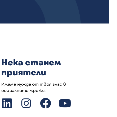
Нека станем
приятели
Имаме нужда от твоя глас в
социалните мрежи.
L
I
F
Y
i
n
a
o