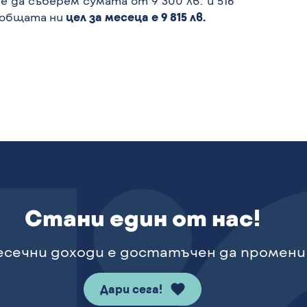
 да съберем сумата от 9 300 лв. и 516
а общата ни
цел за месеца е
9 815
лв.
Стани един от нас!
сечни доходи е достатъчен да промени
Дари сега!