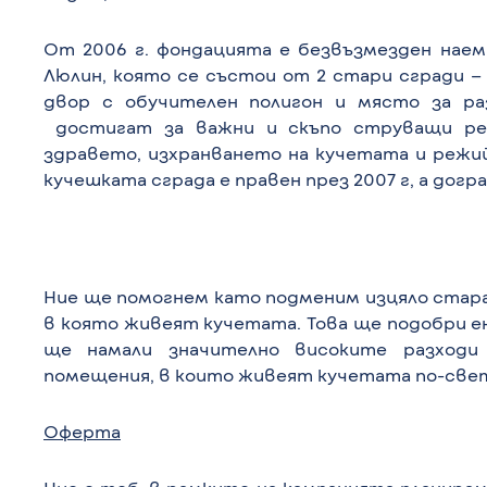
От 2006 г. фондацията е безвъзмезден наем
Люлин, която се състои от 2 стари сгради –
двор с обучителен полигон и място за ра
достигат за важни и скъпо струващи ре
здравето, изхранването на кучетата и режи
кучешката сграда е правен през 2007 г, а догр
Ние ще помогнем като подменим изцяло стара
в която живеят кучетата. Това ще подобри 
ще намали значително високите разходи
помещения, в които живеят кучетата по-свет
Оферта