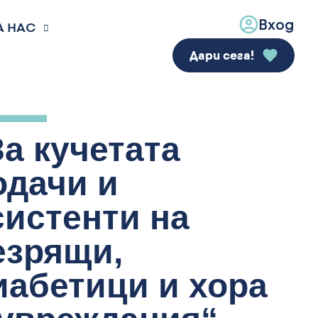
Вход
А НАС
Дари сега!
За кучетата
одачи и
систенти на
езрящи,
иабетици и хора