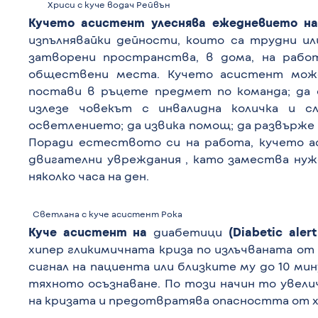
Хриси с куче водач Рейвън
Кучет
о
асистент
улеснява ежедневието на
изпълнявайки дейности, които са трудни ил
затворени пространства, в дома, на рабо
обществени места. Кучето асистент може
постави в ръцете предмет по команда; да
излезе човекът с инвалидна количка и с
осветлението; да извика помощ; да развърже о
Поради естеството си на работа, кучето а
двигателни увреждания , като замества нуж
няколко часа на ден.
Светлана с куче асистент Рока
Куче асистент на
диабетици
(Diabetic aler
хипер гликимичната криза по излъчваната от 
сигнал на пациента или близките му до 10 м
тяхното осъзнаване. По този начин то увели
на кризата и предотвратява опасността от х