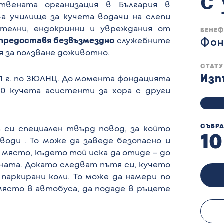
с
твената организация в България в
а училище за кучета водачи на слепи
ателни, ендокринни и увреждания от
БЕНЕ
предоставя безвъзмездно
служебните
Фон
я за ползване доживотно.
СТАТ
Изп
1 г. по ЗЮЛНЦ. До момента фондацията
 10 кучета асистенти за хора с други
СЪБРА
а си специален твърд повод, за който
10
води . То може да заведе безопасно и
 място, където той иска да отиде – до
нината. Докато следват пътя си, кучето
 паркирани коли. To може да намери по
 място в автобуса, да подаде в ръцете