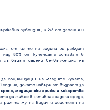
ържавна субсидия , и 2/3 от дарения и
ама, от която на година се раждат
х над 80% от кученцата остават в
за да бъдат дарени безвъзмездно на
за социализация на младите кучета,
1 година, докато навършат възраст за
 храна, медицински грижи и лекарства
ето да живее в активна градска среда,
за ролята му на водач и асистент на