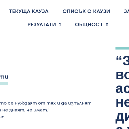
ТЕКУЩА КАУЗА
СПИСЪК С КАУЗИ
З
РЕЗУЛТАТИ
ОБЩНОСТ
“
в
ати
а
н
то се нуждаят от тях и да изпълнят
не знаят, че имат.“
д
нс