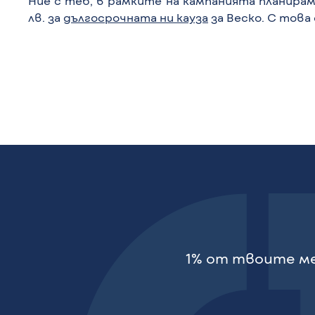
Ние с теб, в рамките на кампанията планираме
лв. за
дългосрочната ни кауза
за Веско. С тов
1% от твоите ме