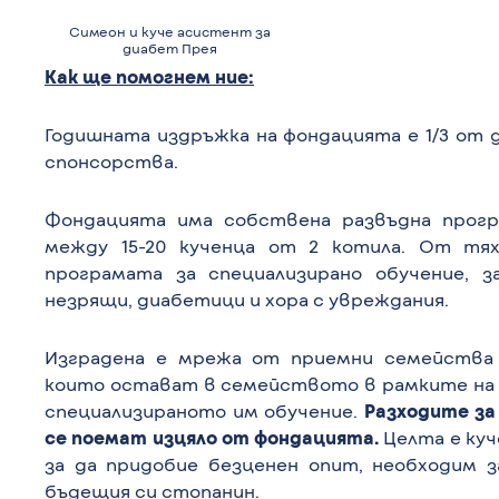
Симеон и куче асистент за
диабет Прея
Каk ще помогнем ние:
Годишната издръжка на фондацията е 1/3 от д
спонсорства.
Фондацията има собствена развъдна прогр
между 15-20 кученца от 2 котила. От тя
програмата за специализирано обучение, 
незрящи, диабетици и хора с увреждания.
Изградена е мрежа от приемни семейства 
които остават в семейството в рамките на 
специализираното им обучение.
Разходите за
се поемат изцяло от фондацията.
Целта е куч
за да придобие безценен опит, необходим 
бъдещия си стопанин.