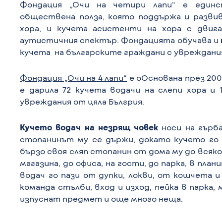
Фондация „Очи на четири лапи“ е единс
обществена полза, която поддържа и развив
хора, и кучета асистенти на хора с двиг
аутистичния спектър. Фондацията обучава и
кучета
на българските граждани с увреждани
Фондация „Очи на 4 лапи“
е оОснована през 200
е дарила 72 кучета водачи на слепи хора и
увреждания от цяла Бългрия.
Кучето
водач на незрящ човек
носи на гърб
стопанинът му се държи, докато кучето го 
бързо своя сляп стопанин от дома му до всяко
магазина, до офиса, на гости, до парка, в пла
водач го пази от дупки, локви, от кошчета и
команда стълби, вход и изход, пейка в парка,
изпуснат предмет и още много неща.