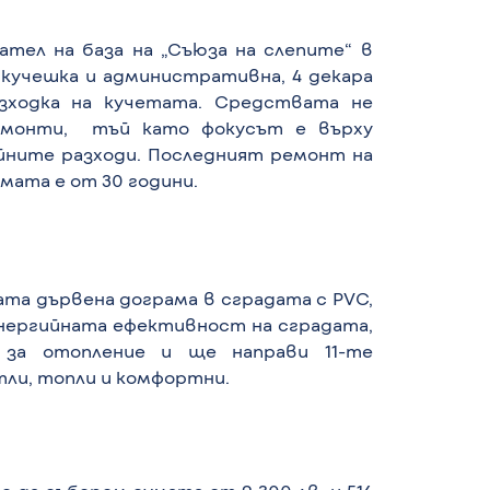
ател на база на „Съюза на слепите“ в
 кучешка и административна, 4 декара
зходка на кучетата. Средствата не
монти, тъй като фокусът е върху
йните разходи. Последният ремонт на
амата е от 30 години.
та дървена дограма в сградата с PVC,
енергийната ефективност на сградата,
 за отопление и ще направи 11-те
ли, топли и комфортни.