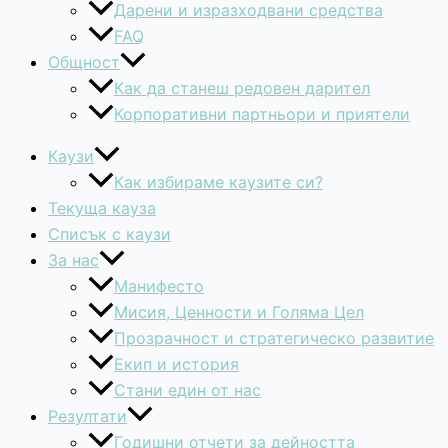
Дарени и изразходвани средства
FAQ
Общност
Как да станеш редовен дарител
Корпоративни партньори и приятели
Каузи
Как избираме каузите си?
Текуща кауза
Списък с каузи
За нас
Манифесто
Мисия, Ценности и Голяма Цел
Прозрачност и стратегическо развитие
Екип и история
Стани един от нас
Резултати
Годишни отчети за дейността