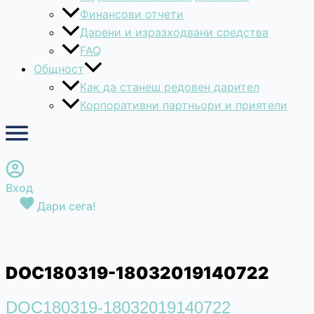
Финансови отчети
Дарени и изразходвани средства
FAQ
Общност
Как да станеш редовен дарител
Корпоративни партньори и приятели
Вход
Дари сега!
DOC180319-18032019140722
DOC180319-18032019140722