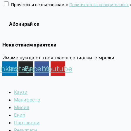
Прочетох и се съгласявам с
Политиката за поверителност
н
Нека станем приятели
Имаме нужда от твоя глас в социалните мрежи.
inkedin
Instagram
Facebook
Youtube
Каузи
Манифесто
Мисия
Екип
Партньори
Резултати