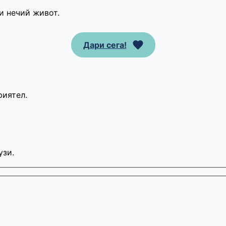
и нечий живот.
Дари сега!
риятел.
узи.