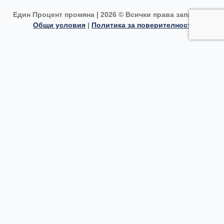
n
a
k
Един Процент промяна | 2026 © Всички права запазени |
m
Общи условия
|
Политика за поверителност
Каузи
Текуща кауза
Списък с каузи
За нас