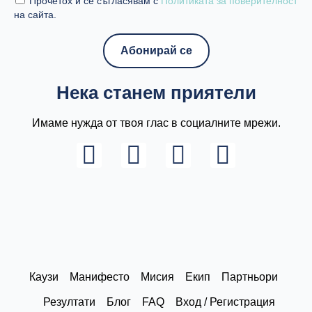
Прочетох и се съгласявам с
Политиката за поверителност
на сайта.
Нека станем приятели
Имаме нужда от твоя глас в социалните мрежи.
L
I
F
Y
i
n
a
o
n
s
c
u
k
t
e
t
e
a
b
u
d
g
o
b
Каузи
Манифесто
Мисия
Екип
Партньори
i
r
o
e
Резултати
Блог
FAQ
Вход / Регистрация