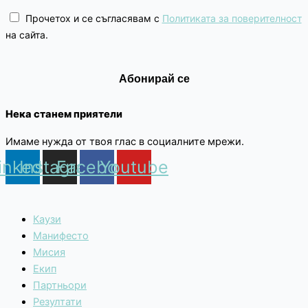
Прочетох и се съгласявам с
Политиката за поверителност
на сайта.
Нека станем приятели
Имаме нужда от твоя глас в социалните мрежи.
inkedin
Instagram
Facebook
Youtube
Каузи
Манифесто
Мисия
Екип
Партньори
Резултати