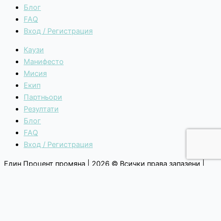
Блог
FAQ
Вход / Регистрация
Каузи
Манифесто
Мисия
Екип
Партньори
Резултати
Блог
FAQ
Вход / Регистрация
Един Процент промяна | 2026 © Всички права запазени |
Общи условия
|
Политика за поверителност