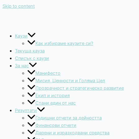
Skip to content
Каузи
Как избираме каузите си?
Текуща кауза
Списък с каузи
За нас
Манифесто
Мисия, Ценности и Голяма Цел
Прозрачност и стратегическо развитие
Екип и история
Стани един от нас
Резултати
Годишни отчети за дейността
Финансови отчети
Дарени и изразходвани средства