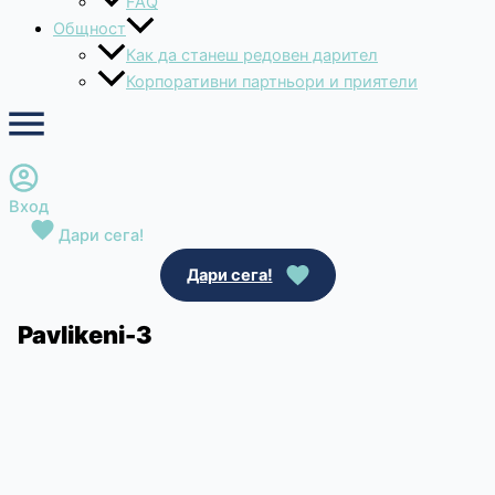
FAQ
Общност
Как да станеш редовен дарител
Корпоративни партньори и приятели
Вход
Дари сега!
Дари сега!
Pavlikeni-3