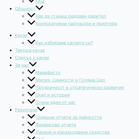
FAQ
Общност
Как да станеш редовен дарител
Корпоративни партньори и приятели
Каузи
Как избираме каузите си?
Текуща кауза
Списък с каузи
За нас
Манифесто
Мисия, Ценности и Голяма Цел
Прозрачност и стратегическо развитие
Екип и история
Стани един от нас
Резултати
Годишни отчети за дейността
Финансови отчети
Дарени и изразходвани средства