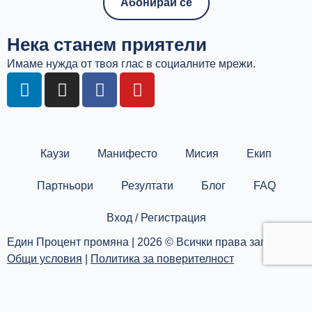
Нека станем приятели
Имаме нужда от твоя глас в социалните мрежи.
L
I
F
Y
i
n
a
o
n
s
c
u
k
t
e
t
e
a
b
u
Каузи
Манифесто
Мисия
Екип
d
g
o
b
i
r
o
e
Партньори
Резултати
Блог
FAQ
n
a
k
m
Вход / Регистрация
Един Процент промяна | 2026 © Всички права запазени |
Общи условия
|
Политика за поверителност