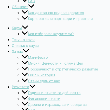
FAQ
Общност
Как да станеш редовен дарител
Корпоративни партньори и приятели
Каузи
Как избираме каузите си?
Текуща кауза
Списък с каузи
За нас
Манифесто
Мисия, Ценности и Голяма Цел
Прозрачност и стратегическо развитие
Екип и история
Стани един от нас
Резултати
Годишни отчети за дейността
Финансови отчети
Дарени и изразходвани средства