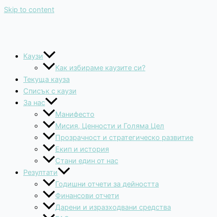
Skip to content
Каузи
Как избираме каузите си?
Текуща кауза
Списък с каузи
За нас
Манифесто
Мисия, Ценности и Голяма Цел
Прозрачност и стратегическо развитие
Екип и история
Стани един от нас
Резултати
Годишни отчети за дейността
Финансови отчети
Дарени и изразходвани средства