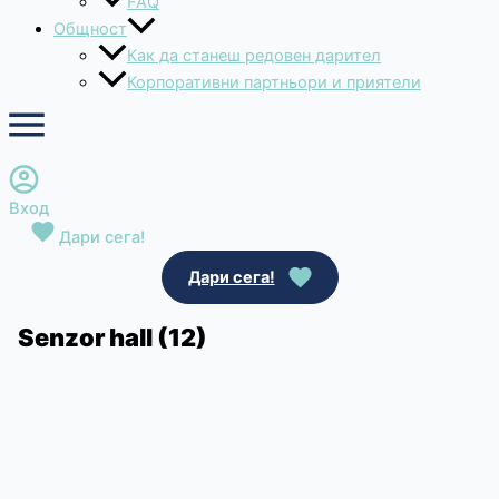
FAQ
Общност
Как да станеш редовен дарител
Корпоративни партньори и приятели
Вход
Дари сега!
Дари сега!
Senzor hall (12)