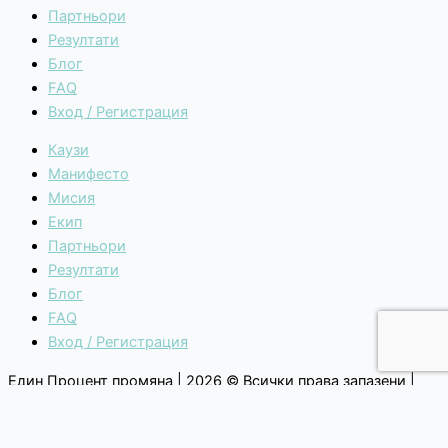
Партньори
Резултати
Блог
FAQ
Вход / Регистрация
Каузи
Манифесто
Мисия
Екип
Партньори
Резултати
Блог
FAQ
Вход / Регистрация
Един Процент промяна | 2026 © Всички права запазени |
Общи условия
|
Политика за поверителност