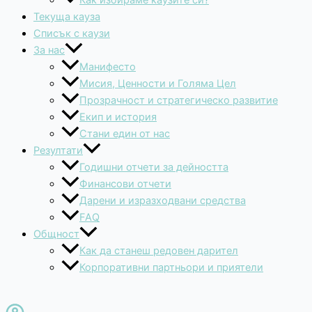
Как избираме каузите си?
Текуща кауза
Списък с каузи
За нас
Манифесто
Мисия, Ценности и Голяма Цел
Прозрачност и стратегическо развитие
Екип и история
Стани един от нас
Резултати
Годишни отчети за дейността
Финансови отчети
Дарени и изразходвани средства
FAQ
Общност
Как да станеш редовен дарител
Корпоративни партньори и приятели