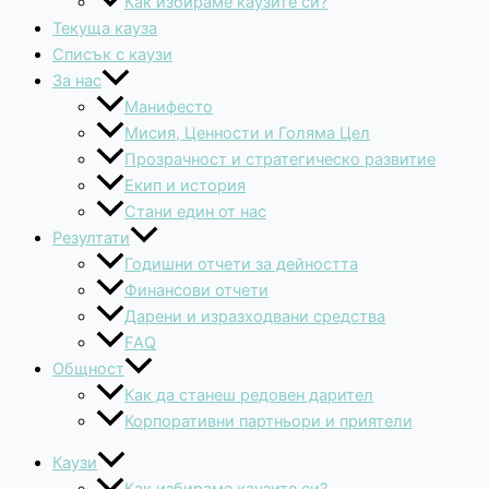
Как избираме каузите си?
Текуща кауза
Списък с каузи
За нас
Манифесто
Мисия, Ценности и Голяма Цел
Прозрачност и стратегическо развитие
Екип и история
Стани един от нас
Резултати
Годишни отчети за дейността
Финансови отчети
Дарени и изразходвани средства
FAQ
Общност
Как да станеш редовен дарител
Корпоративни партньори и приятели
Каузи