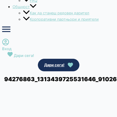
FAQ
Общност
Как да станеш редовен дарител
Корпоративни партньори и приятели
Вход
Дари сега!
Дари сега!
94276863_1313439725531646_9102