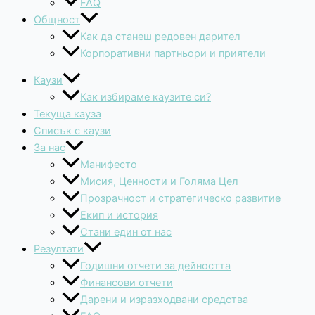
FAQ
Общност
Как да станеш редовен дарител
Корпоративни партньори и приятели
Каузи
Как избираме каузите си?
Текуща кауза
Списък с каузи
За нас
Манифесто
Мисия, Ценности и Голяма Цел
Прозрачност и стратегическо развитие
Екип и история
Стани един от нас
Резултати
Годишни отчети за дейността
Финансови отчети
Дарени и изразходвани средства