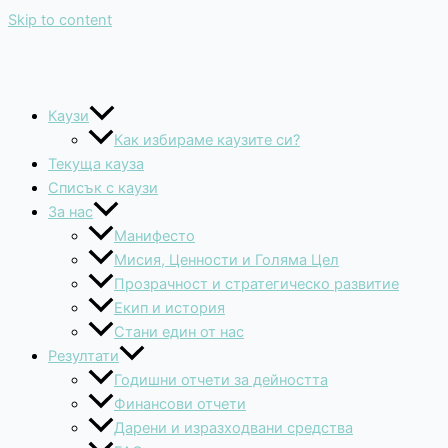
Skip to content
Каузи
Как избираме каузите си?
Текуща кауза
Списък с каузи
За нас
Манифесто
Мисия, Ценности и Голяма Цел
Прозрачност и стратегическо развитие
Екип и история
Стани един от нас
Резултати
Годишни отчети за дейността
Финансови отчети
Дарени и изразходвани средства