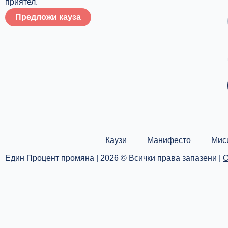
приятел.
Предложи кауза
Каузи
Манифесто
Мис
Един Процент промяна | 2026 © Всички права запазени |
О
Каузи