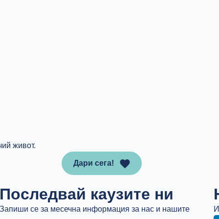
чий живот.
Дари сега!
Последвай каузите ни
Запиши се за месечна информация за нас и нашите
И