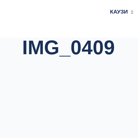
Skip
to
КАУЗИ
content
IMG_0409