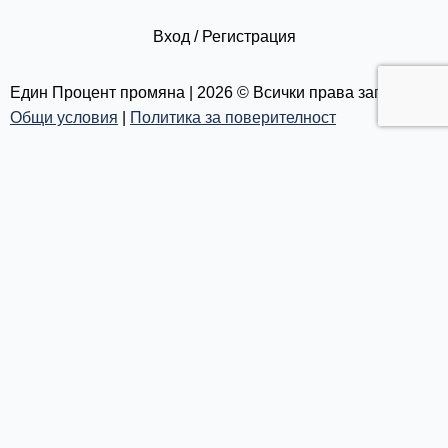
m
Вход / Регистрация
Един Процент промяна | 2026 © Всички права запазени |
Общи условия
|
Политика за поверителност
Каузи
Текуща кауза
Списък с каузи