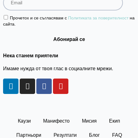
Прочетох и се съгласявам с
Политиката за поверителност
на
сайта.
Нека станем приятели
Имаме нужда от твоя глас в социалните мрежи.
L
I
F
Y
i
n
a
o
n
s
c
u
k
t
e
t
e
a
b
u
d
g
o
b
Каузи
Манифесто
Мисия
Екип
i
r
o
e
n
a
k
Партньори
Резултати
Блог
FAQ